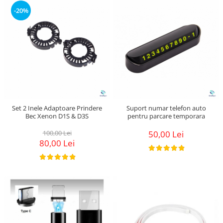
Suzuki
Diverse
-20%
Dopuri anulare clapete admisie
Toyota
Garnituri galerie admisie BMW
Volkswagen
Valve PCV
Volvo
Kit reparatie faruri
Adaptoare auxiliare
Produse cu discount de pana la
95%
Set 2 Inele Adaptoare Prindere
Suport numar telefon auto
Eleron Portbagaj
Bec Xenon D1S & D3S
pentru parcare temporara
100,00 Lei
50,00 Lei
80,00 Lei