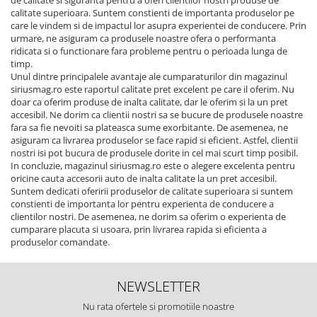
calitate superioara. Suntem constienti de importanta produselor pe
care le vindem si de impactul lor asupra experientei de conducere. Prin
urmare, ne asiguram ca produsele noastre ofera o performanta
ridicata si o functionare fara probleme pentru o perioada lunga de
timp.
Unul dintre principalele avantaje ale cumparaturilor din magazinul
siriusmag.ro este raportul calitate pret excelent pe care il oferim. Nu
doar ca oferim produse de inalta calitate, dar le oferim si la un pret
accesibil. Ne dorim ca clientii nostri sa se bucure de produsele noastre
fara sa fie nevoiti sa plateasca sume exorbitante. De asemenea, ne
asiguram ca livrarea produselor se face rapid si eficient. Astfel, clientii
nostri isi pot bucura de produsele dorite in cel mai scurt timp posibil.
In concluzie, magazinul siriusmag.ro este o alegere excelenta pentru
oricine cauta accesorii auto de inalta calitate la un pret accesibil.
Suntem dedicati oferirii produselor de calitate superioara si suntem
constienti de importanta lor pentru experienta de conducere a
clientilor nostri. De asemenea, ne dorim sa oferim o experienta de
cumparare placuta si usoara, prin livrarea rapida si eficienta a
produselor comandate.
NEWSLETTER
Nu rata ofertele si promotiile noastre