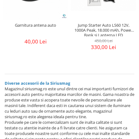
Garnitura antena auto
Jump Starter Auto LS60 12V,
1000A Peak, 18.000 mAh, Power
Bank si Lanterna LED
40,00 Lei
450,00 Lei
330,00 Lei
Diverse accesorii de la Siriusmag
Magazinul siriusmag.ro este unul dintre cei mai importanti furnizori de
accesorii auto pentru majoritatea marcilor de masini. Gama noastra de
produse este vasta si acopera toate nevoile de personalizare ale
masinii tale. Indiferent daca esti in cautarea unui sistem de iluminare
cu leduri auto sau de ornamente auto elegante, magazinul
siriusmag.ro este alegerea ideala pentru tine.
Produsele pe care le comercializam sunt de inalta calitate si sunt
testate cu atentie inainte de a fi livrate catre clienti. Ne asiguram ca
toate produsele noastre sunt conforme cu cele mai inalte standarde
de calitate si siguranta pentru a oferi clientilor nostri produse de