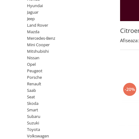
Land Rover
Butoane
Hyundai
Mazda
Display-uri
Jaguar
Manson schimbator viteze
Jeep
Mercedes-Benz
Land Rover
Alte accesorii
Mini Cooper
Citroe
Mazda
Ornamente
Mercedes-Benz
Mitshubishi
Afiseaza:
Antene
Mini Cooper
Nissan
Piese exterior
Mitshubishi
Opel
Nissan
Accesorii
Opel
Peugeot
Senzori parcare dedicati
Peugeot
Grile aerisire
Porsche
Porsche
Renault
Camere mers inapoi
Renault
-20%
Saab
Capace oglinzi
Saab
Seat
Sticle far
Skoda
Seat
Diverse
Smart
Skoda
Subaru
Tuning auto
Suzuki
Smart
Kituri reparatie
Toyota
Subaru
Volkswagen
Diverse