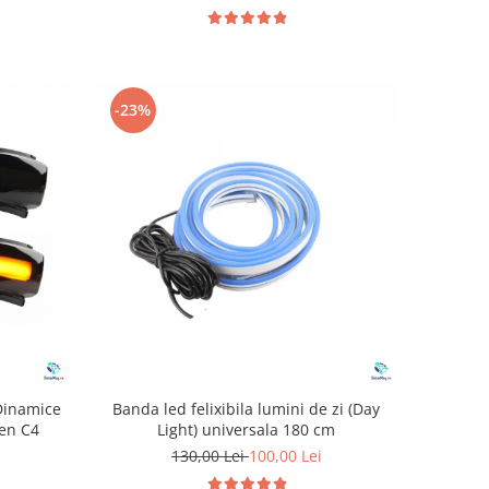
-23%
Dinamice
Banda led felixibila lumini de zi (Day
oen C4
Light) universala 180 cm
130,00 Lei
100,00 Lei