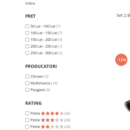
Volvo
Suzuki
Dopuri anulare clapete admisie
Garnituri galerie admisie BMW
Toyota
Set 2 
PRET
Valve PCV
Volkswagen
50 Lei - 100 Lei
(7)
Kit reparatie faruri
Volvo
100 Lei - 150 Lei
(7)
Adaptoare auxiliare
150 Lei - 200 Lei
(9)
Produse cu discount de pana la
200 Lei - 250 Lei
(1)
95%
250 Lei - 300 Lei
(2)
-12%
Eleron Portbagaj
PRODUCATORI
Citroen
(3)
Multimarca
(16)
Peugeot
(6)
RATING
Peste
(26)
Peste
(26)
Peste
(26)