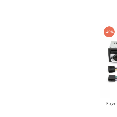
-40%
Playe