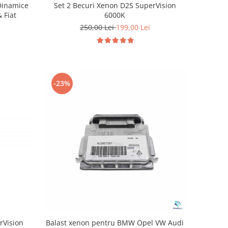
Set 2 Becuri Xenon D2S SuperVision
Dinamice
6000K
 Fiat
250,00 Lei
199,00 Lei
-23%
rVision
Balast xenon pentru BMW Opel VW Audi