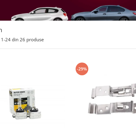
n
1-
24
din
26
produse
-29%