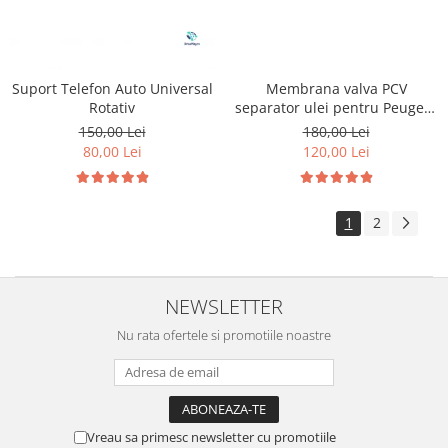
Membrana valva PCV
Suport Telefon Auto Universal
separator ulei pentru Peugeot
Rotativ
1.6 HDI
180,00 Lei
150,00 Lei
120,00 Lei
80,00 Lei
1
2
NEWSLETTER
Nu rata ofertele si promotiile noastre
Vreau sa primesc newsletter cu promotiile