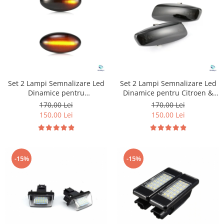
Suzuki
Dopuri anulare clapete admisie
Garnituri galerie admisie BMW
Toyota
Valve PCV
Volkswagen
Kit reparatie faruri
Volvo
Adaptoare auxiliare
Produse cu discount de pana la
Set 2 Lampi Semnalizare Led
Set 2 Lampi Semnalizare Led
95%
Dinamice pentru
Dinamice pentru Citroen &
Peugeot&Citroen
Peugeot
Eleron Portbagaj
170,00 Lei
170,00 Lei
150,00 Lei
150,00 Lei
-15%
-15%