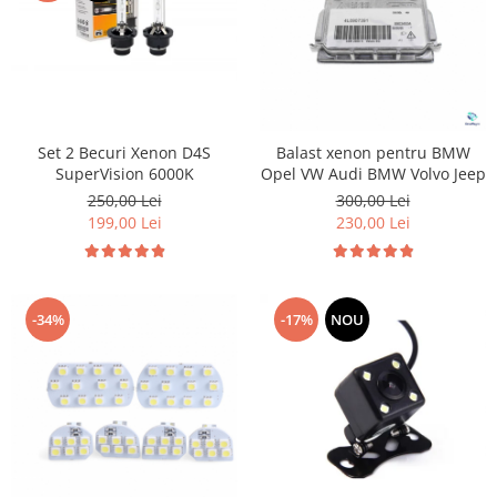
Set 2 Becuri Xenon D4S
Balast xenon pentru BMW
SuperVision 6000K
Opel VW Audi BMW Volvo Jeep
250,00 Lei
300,00 Lei
199,00 Lei
230,00 Lei
-34%
-17%
NOU