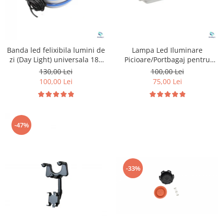
Banda led felixibila lumini de
Lampa Led Iluminare
zi (Day Light) universala 180
Picioare/Portbagaj pentru
cm
Peugeot si Citroen
130,00 Lei
100,00 Lei
100,00 Lei
75,00 Lei
-47%
-33%