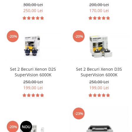
Volkswagen Volvo Renault
Citroen & Fiat
300,00 Lei
200,00 Lei
250,00 Lei
170,00 Lei
-20%
-20%
Set 2 Becuri Xenon D2S
Set 2 Becuri Xenon D3S
SuperVision 6000K
SuperVision 6000K
250,00 Lei
250,00 Lei
199,00 Lei
199,00 Lei
-23%
-20%
NOU