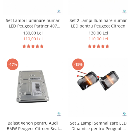
Set Lampi Iluminare numar
Set 2 Lampi Iluminare numar
LED Peugeot Partner 407
LED pentru Peugeot Citroen
Citroen C4
130,00 Lei
130,00 Lei
110,00 Lei
110,00 Lei
-17%
-15%
Balast Xenon pentru Audi
Set 2 Lampi Semnalizare LED
BMW Peugeot Citroen Seat
Dinamice pentru Peugeot &