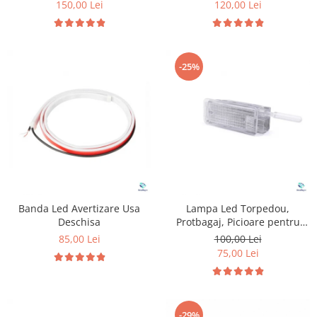
150,00 Lei
120,00 Lei
-25%
Banda Led Avertizare Usa
Lampa Led Torpedou,
Deschisa
Protbagaj, Picioare pentru
Peugeot & Citroen
85,00 Lei
100,00 Lei
75,00 Lei
-29%