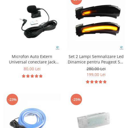
Microfon Auto Extern
Set 2 Lampi Semnalizare Led
Universal conectare Jack
Dinamice pentru Peugeot 508
3.5mm
& Citroen C4
80,00 Lei
280,00 Lei
199,00 Lei
-23%
-25%