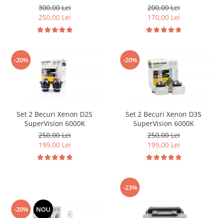
Volkswagen Volvo Renault
Citroen & Fiat
300,00 Lei
200,00 Lei
250,00 Lei
170,00 Lei
-20%
-20%
Set 2 Becuri Xenon D2S
Set 2 Becuri Xenon D3S
SuperVision 6000K
SuperVision 6000K
250,00 Lei
250,00 Lei
199,00 Lei
199,00 Lei
-23%
-20%
NOU