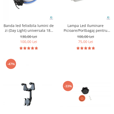
Banda led felixibila lumini de
Lampa Led Iluminare
zi (Day Light) universala 180
Picioare/Portbagaj pentru
cm
Peugeot si Citroen
130,00 Lei
100,00 Lei
100,00 Lei
75,00 Lei
-47%
-33%