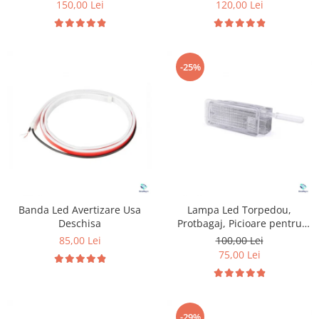
150,00 Lei
120,00 Lei
-25%
Banda Led Avertizare Usa
Lampa Led Torpedou,
Deschisa
Protbagaj, Picioare pentru
Peugeot & Citroen
85,00 Lei
100,00 Lei
75,00 Lei
-29%