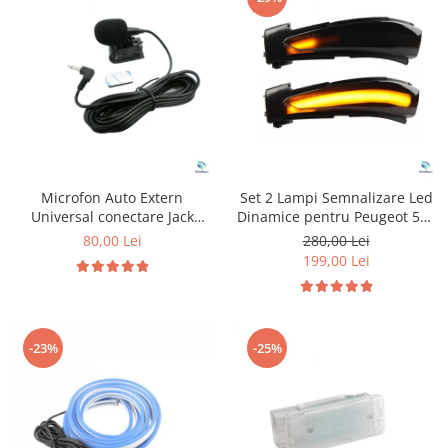
Microfon Auto Extern
Set 2 Lampi Semnalizare Led
Universal conectare Jack
Dinamice pentru Peugeot 508
3.5mm
& Citroen C4
80,00 Lei
280,00 Lei
199,00 Lei
-23%
-25%