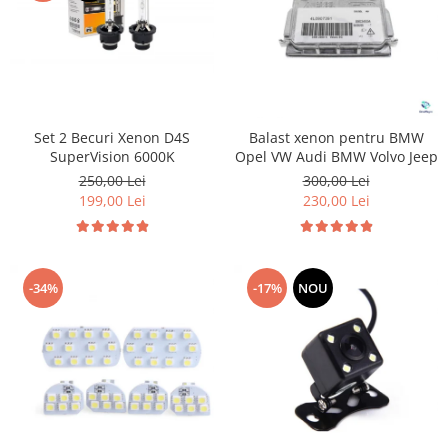
Set 2 Becuri Xenon D4S
Balast xenon pentru BMW
SuperVision 6000K
Opel VW Audi BMW Volvo Jeep
250,00 Lei
300,00 Lei
199,00 Lei
230,00 Lei
-34%
-17%
NOU