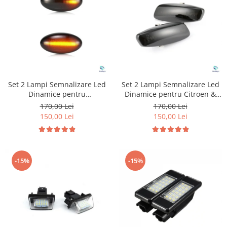
Tuning auto
Suzuki
Kituri reparatie
Toyota
Diverse
Volkswagen
Dopuri anulare clapete admisie
Volvo
Garnituri galerie admisie BMW
Valve PCV
Set 2 Lampi Semnalizare Led
Set 2 Lampi Semnalizare Led
Kit reparatie faruri
Dinamice pentru
Dinamice pentru Citroen &
Adaptoare auxiliare
Peugeot&Citroen
Peugeot
170,00 Lei
170,00 Lei
150,00 Lei
150,00 Lei
Produse cu discount de pana la
95%
Eleron Portbagaj
-15%
-15%