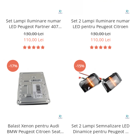
Set Lampi Iluminare numar
Set 2 Lampi Iluminare numar
LED Peugeot Partner 407
LED pentru Peugeot Citroen
Citroen C4
130,00 Lei
130,00 Lei
110,00 Lei
110,00 Lei
-17%
-15%
Balast Xenon pentru Audi
Set 2 Lampi Semnalizare LED
BMW Peugeot Citroen Seat
Dinamice pentru Peugeot &