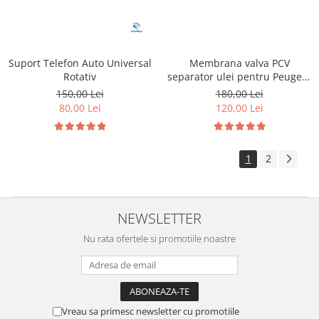
Membrana valva PCV
Suport Telefon Auto Universal
separator ulei pentru Peugeot
Rotativ
1.6 HDI
180,00 Lei
150,00 Lei
120,00 Lei
80,00 Lei
1
2
NEWSLETTER
Nu rata ofertele si promotiile noastre
Vreau sa primesc newsletter cu promotiile