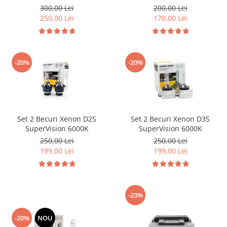
Volkswagen Volvo Renault
Citroen & Fiat
300,00 Lei
200,00 Lei
250,00 Lei
170,00 Lei
-20%
-20%
Set 2 Becuri Xenon D2S
Set 2 Becuri Xenon D3S
SuperVision 6000K
SuperVision 6000K
250,00 Lei
250,00 Lei
199,00 Lei
199,00 Lei
-23%
-20%
NOU