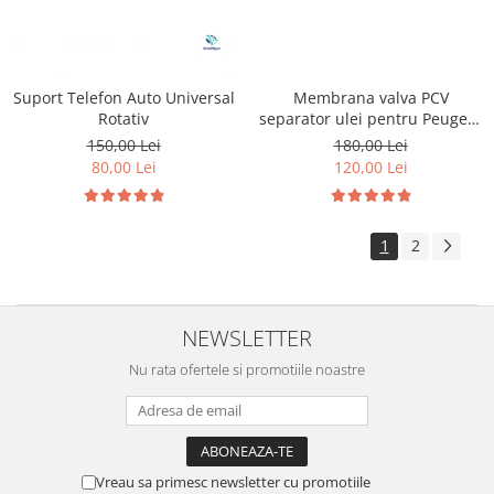
Membrana valva PCV
Suport Telefon Auto Universal
separator ulei pentru Peugeot
Rotativ
1.6 HDI
180,00 Lei
150,00 Lei
120,00 Lei
80,00 Lei
1
2
NEWSLETTER
Nu rata ofertele si promotiile noastre
Vreau sa primesc newsletter cu promotiile