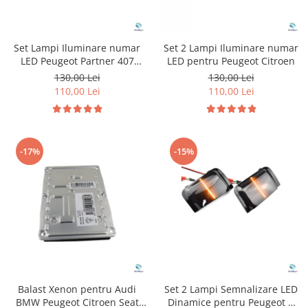
Set Lampi Iluminare numar
Set 2 Lampi Iluminare numar
LED Peugeot Partner 407
LED pentru Peugeot Citroen
Citroen C4
130,00 Lei
130,00 Lei
110,00 Lei
110,00 Lei
-17%
-15%
Balast Xenon pentru Audi
Set 2 Lampi Semnalizare LED
BMW Peugeot Citroen Seat
Dinamice pentru Peugeot &