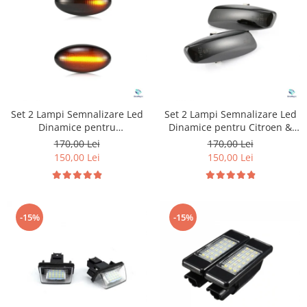
Suzuki
Dopuri anulare clapete admisie
Garnituri galerie admisie BMW
Toyota
Valve PCV
Volkswagen
Kit reparatie faruri
Volvo
Adaptoare auxiliare
Produse cu discount de pana la
Set 2 Lampi Semnalizare Led
Set 2 Lampi Semnalizare Led
95%
Dinamice pentru
Dinamice pentru Citroen &
Peugeot&Citroen
Peugeot
Eleron Portbagaj
170,00 Lei
170,00 Lei
150,00 Lei
150,00 Lei
-15%
-15%