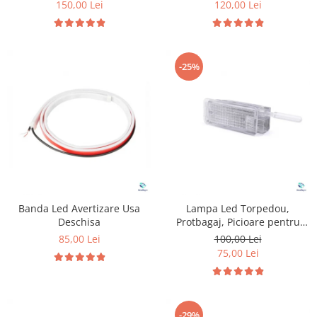
150,00 Lei
120,00 Lei
-25%
Banda Led Avertizare Usa
Lampa Led Torpedou,
Deschisa
Protbagaj, Picioare pentru
Peugeot & Citroen
85,00 Lei
100,00 Lei
75,00 Lei
-29%