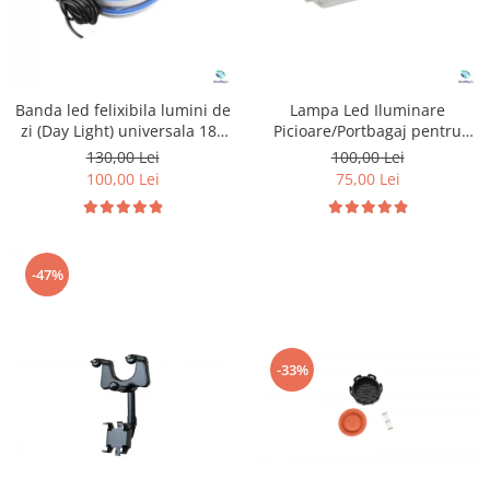
Banda led felixibila lumini de
Lampa Led Iluminare
zi (Day Light) universala 180
Picioare/Portbagaj pentru
cm
Peugeot si Citroen
130,00 Lei
100,00 Lei
100,00 Lei
75,00 Lei
-47%
-33%