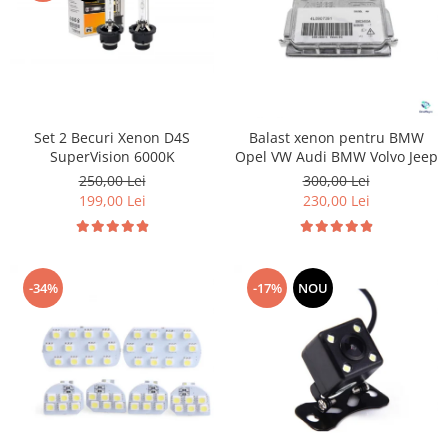
Set 2 Becuri Xenon D4S
Balast xenon pentru BMW
SuperVision 6000K
Opel VW Audi BMW Volvo Jeep
250,00 Lei
300,00 Lei
199,00 Lei
230,00 Lei
-34%
-17%
NOU