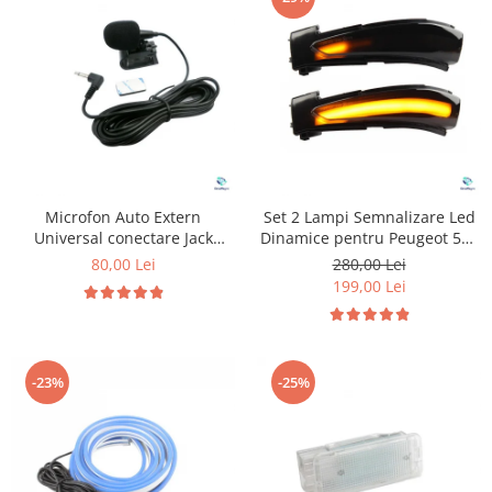
Microfon Auto Extern
Set 2 Lampi Semnalizare Led
Universal conectare Jack
Dinamice pentru Peugeot 508
3.5mm
& Citroen C4
80,00 Lei
280,00 Lei
199,00 Lei
-23%
-25%