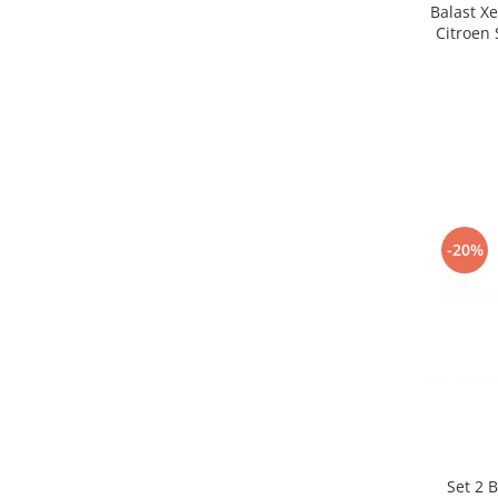
Balast X
Citroen
-20%
Set 2 