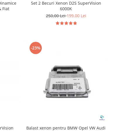
Set 2 Becuri Xenon D2S SuperVision
Dinamice
6000K
 Fiat
250,00 Lei
199,00 Lei
-23%
rVision
Balast xenon pentru BMW Opel VW Audi