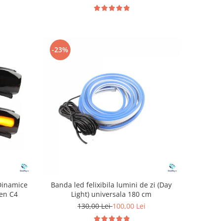
-23%
Dinamice
Banda led felixibila lumini de zi (Day
oen C4
Light) universala 180 cm
130,00 Lei
100,00 Lei