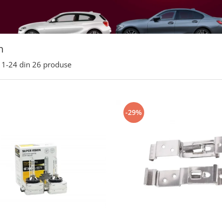
n
1-
24
din
26
produse
-29%