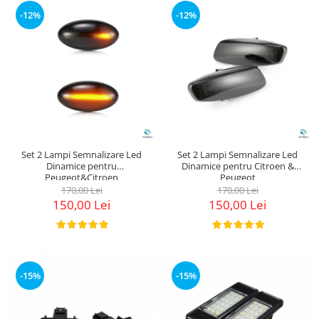
Suzuki
Dopuri anulare clapete admisie
-12%
-12%
Garnituri galerie admisie BMW
Toyota
Valve PCV
Volkswagen
Kit reparatie faruri
Volvo
Adaptoare auxiliare
Produse cu discount de pana la
95%
Eleron Portbagaj
Set 2 Lampi Semnalizare Led
Set 2 Lampi Semnalizare Led
Dinamice pentru
Dinamice pentru Citroen &
Peugeot&Citroen
Peugeot
170,00 Lei
170,00 Lei
150,00 Lei
150,00 Lei
-15%
-15%