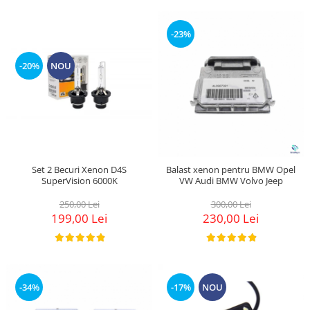
-23%
-20%
NOU
Set 2 Becuri Xenon D4S
Balast xenon pentru BMW Opel
SuperVision 6000K
VW Audi BMW Volvo Jeep
250,00 Lei
300,00 Lei
199,00 Lei
230,00 Lei
-34%
-17%
NOU