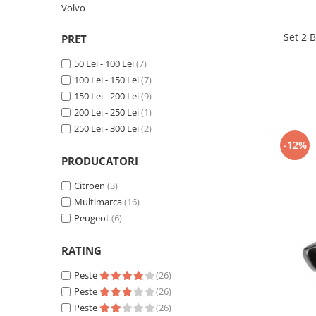
Volvo
Suzuki
Dopuri anulare clapete admisie
Garnituri galerie admisie BMW
Toyota
Set 2 
PRET
Valve PCV
Volkswagen
50 Lei - 100 Lei
(7)
Kit reparatie faruri
Volvo
100 Lei - 150 Lei
(7)
Adaptoare auxiliare
150 Lei - 200 Lei
(9)
Produse cu discount de pana la
200 Lei - 250 Lei
(1)
95%
250 Lei - 300 Lei
(2)
-12%
Eleron Portbagaj
PRODUCATORI
Citroen
(3)
Multimarca
(16)
Peugeot
(6)
RATING
Peste
(26)
Peste
(26)
Peste
(26)