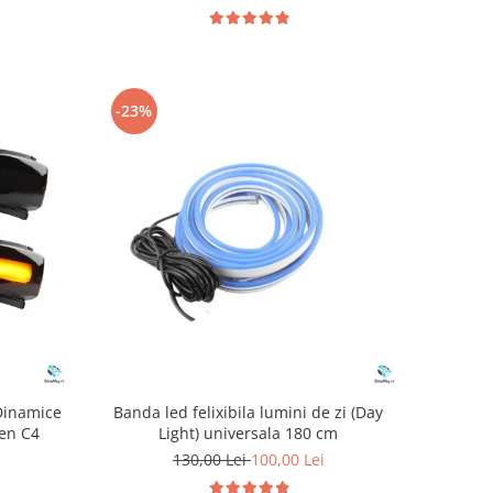
-23%
Dinamice
Banda led felixibila lumini de zi (Day
oen C4
Light) universala 180 cm
130,00 Lei
100,00 Lei