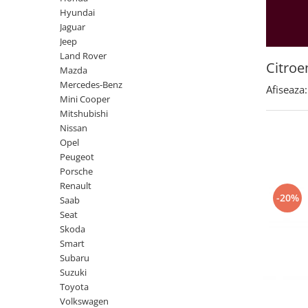
Land Rover
Butoane
Hyundai
Mazda
Display-uri
Jaguar
Manson schimbator viteze
Jeep
Mercedes-Benz
Land Rover
Alte accesorii
Mini Cooper
Citroe
Mazda
Ornamente
Mercedes-Benz
Mitshubishi
Afiseaza:
Antene
Mini Cooper
Nissan
Piese exterior
Mitshubishi
Opel
Nissan
Accesorii
Opel
Peugeot
Senzori parcare dedicati
Peugeot
Grile aerisire
Porsche
Porsche
Renault
Camere mers inapoi
Renault
-20%
Saab
Capace oglinzi
Saab
Seat
Sticle far
Skoda
Seat
Diverse
Smart
Skoda
Subaru
Tuning auto
Suzuki
Smart
Kituri reparatie
Toyota
Subaru
Volkswagen
Diverse