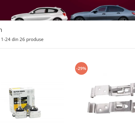
n
1-
24
din
26
produse
-29%