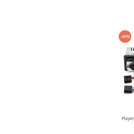
-40%
Playe