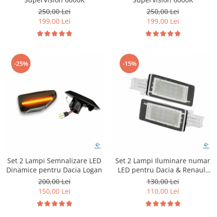
250,00 Lei
250,00 Lei
199,00 Lei
199,00 Lei
-25%
-15%
Set 2 Lampi Semnalizare LED
Set 2 Lampi Iluminare numar
Dinamice pentru Dacia Logan
LED pentru Dacia & Renault
Laguna
200,00 Lei
130,00 Lei
150,00 Lei
110,00 Lei