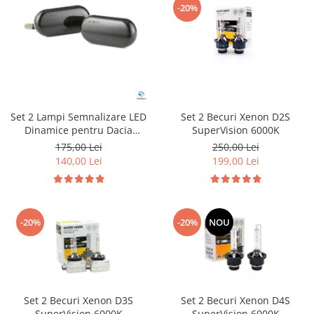
-20%
Suzuki
Diverse
Dopuri anulare clapete admisie
Toyota
Garnituri galerie admisie BMW
Volkswagen
Valve PCV
Volvo
Kit reparatie faruri
Adaptoare auxiliare
Set 2 Lampi Semnalizare LED
Set 2 Becuri Xenon D2S
Produse cu discount de pana la
Dinamice pentru Dacia
SuperVision 6000K
95%
Renault Nissan Opel Smart
175,00 Lei
250,00 Lei
140,00 Lei
199,00 Lei
Eleron Portbagaj
-20%
-20%
NOU
Set 2 Becuri Xenon D3S
Set 2 Becuri Xenon D4S
SuperVision 6000K
SuperVision 6000K