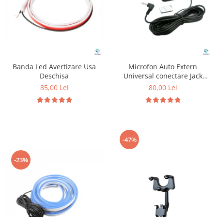
Banda Led Avertizare Usa
Microfon Auto Extern
Deschisa
Universal conectare Jack
3.5mm
85,00 Lei
80,00 Lei
-47%
-23%