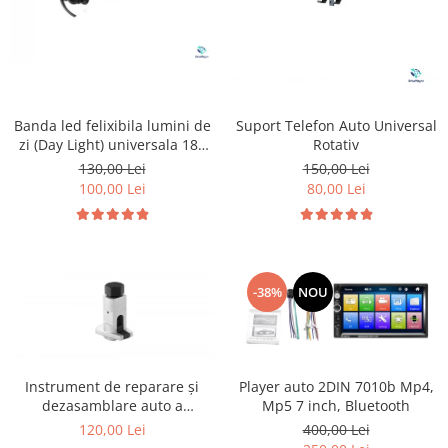
Banda led felixibila lumini de
Suport Telefon Auto Universal
zi (Day Light) universala 180
Rotativ
cm
130,00 Lei
150,00 Lei
100,00 Lei
80,00 Lei
-38%
NOU
Instrument de reparare și
Player auto 2DIN 7010b Mp4,
dezasamblare auto a
Mp5 7 inch, Bluetooth
distribuitorului de unghi de
120,00 Lei
400,00 Lei
elevație