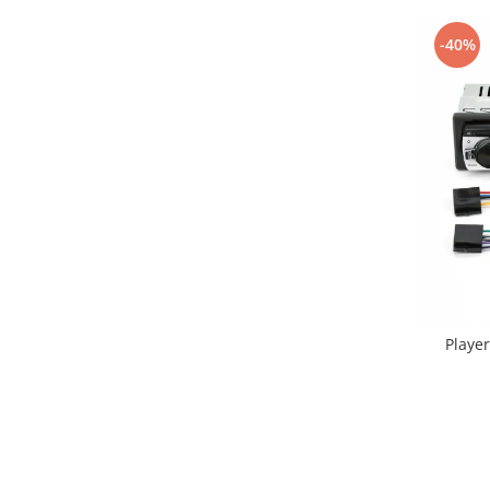
-40%
Playe