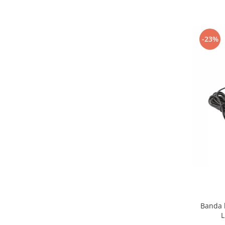
-23%
Banda l
L