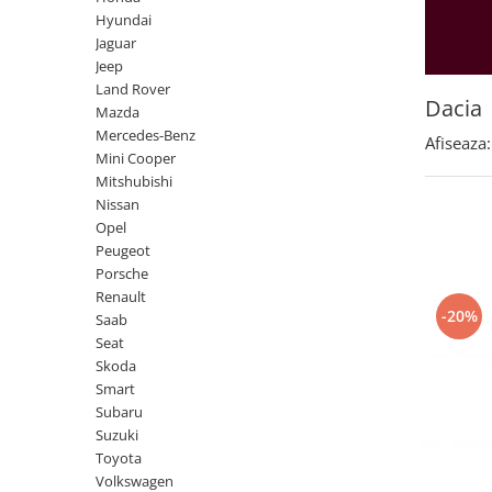
Land Rover
Butoane
Hyundai
Mazda
Display-uri
Jaguar
Manson schimbator viteze
Jeep
Mercedes-Benz
Land Rover
Alte accesorii
Mini Cooper
Dacia
Mazda
Ornamente
Mercedes-Benz
Mitshubishi
Afiseaza:
Antene
Mini Cooper
Nissan
Piese exterior
Mitshubishi
Opel
Nissan
Accesorii
Opel
Peugeot
Senzori parcare dedicati
Peugeot
Grile aerisire
Porsche
Porsche
Renault
Camere mers inapoi
Renault
-20%
Saab
Capace oglinzi
Saab
Seat
Sticle far
Skoda
Seat
Diverse
Smart
Skoda
Subaru
Tuning auto
Suzuki
Smart
Kituri reparatie
Toyota
Subaru
Volkswagen
Diverse