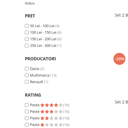
Volvo
Suzuki
Dopuri anulare clapete admisie
Garnituri galerie admisie BMW
Toyota
Set 2 
PRET
Valve PCV
Volkswagen
50 Lei - 100 Lei
(4)
Kit reparatie faruri
Volvo
100 Lei - 150 Lei
(6)
Adaptoare auxiliare
150 Lei - 200 Lei
(6)
Produse cu discount de pana la
250 Lei - 300 Lei
(1)
95%
PRODUCATORI
-20%
Eleron Portbagaj
Dacia
(2)
Multimarca
(13)
Renault
(1)
RATING
Set 2 
Peste
(16)
Peste
(16)
Peste
(16)
Peste
(16)