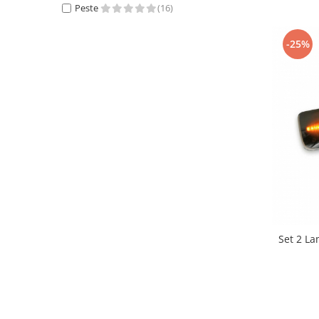
Peste
(16)
-25%
Set 2 L