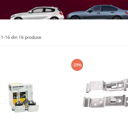
1-
16
din
16
produse
-29%