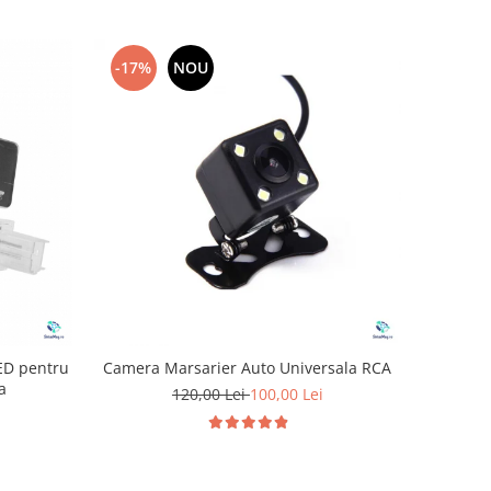
-17%
NOU
ED pentru
Camera Marsarier Auto Universala RCA
a
120,00 Lei
100,00 Lei