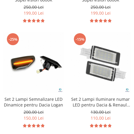
250,00 Lei
250,00 Lei
199,00 Lei
199,00 Lei
-25%
-15%
Set 2 Lampi Semnalizare LED
Set 2 Lampi Iluminare numar
Dinamice pentru Dacia Logan
LED pentru Dacia & Renault
Laguna
200,00 Lei
130,00 Lei
150,00 Lei
110,00 Lei