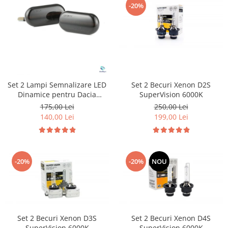
-20%
Suzuki
Dopuri anulare clapete admisie
Garnituri galerie admisie BMW
Toyota
Valve PCV
Volkswagen
Kit reparatie faruri
Volvo
Adaptoare auxiliare
Produse cu discount de pana la
Set 2 Lampi Semnalizare LED
Set 2 Becuri Xenon D2S
95%
Dinamice pentru Dacia
SuperVision 6000K
Renault Nissan Opel Smart
Eleron Portbagaj
175,00 Lei
250,00 Lei
140,00 Lei
199,00 Lei
-20%
-20%
NOU
Set 2 Becuri Xenon D3S
Set 2 Becuri Xenon D4S
SuperVision 6000K
SuperVision 6000K