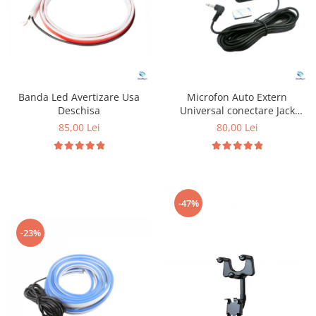
Banda Led Avertizare Usa
Microfon Auto Extern
Deschisa
Universal conectare Jack
3.5mm
85,00 Lei
80,00 Lei
-47%
-23%