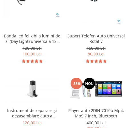
Banda led felixibila lumini de
Suport Telefon Auto Universal
zi (Day Light) universala 180
Rotativ
cm
130,00 Lei
150,00 Lei
100,00 Lei
80,00 Lei
-38%
NOU
Instrument de reparare și
Player auto 2DIN 7010b Mp4,
dezasamblare auto a
Mp5 7 inch, Bluetooth
distribuitorului de unghi de
120,00 Lei
400,00 Lei
elevație