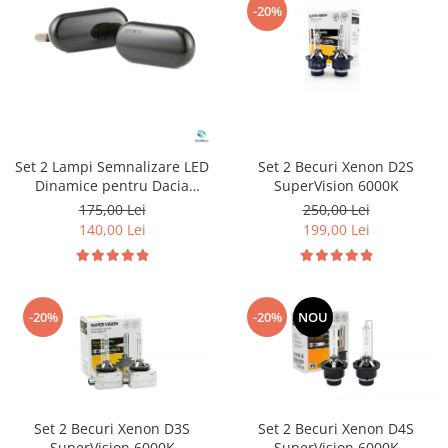
-20%
Suzuki
Dopuri anulare clapete admisie
Garnituri galerie admisie BMW
Toyota
Valve PCV
Volkswagen
Kit reparatie faruri
Volvo
Adaptoare auxiliare
Produse cu discount de pana la
Set 2 Lampi Semnalizare LED
Set 2 Becuri Xenon D2S
95%
Dinamice pentru Dacia
SuperVision 6000K
Renault Nissan Opel Smart
Eleron Portbagaj
175,00 Lei
250,00 Lei
140,00 Lei
199,00 Lei
-20%
-20%
NOU
Set 2 Becuri Xenon D3S
Set 2 Becuri Xenon D4S
SuperVision 6000K
SuperVision 6000K