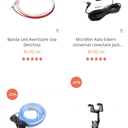
Banda Led Avertizare Usa
Microfon Auto Extern
Deschisa
Universal conectare Jack
3.5mm
85,00 Lei
80,00 Lei
-47%
-23%