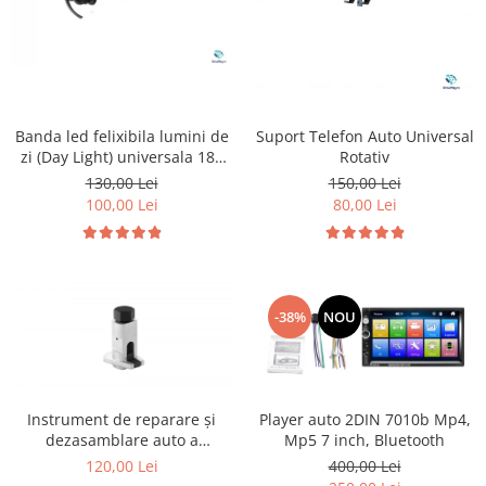
Banda led felixibila lumini de
Suport Telefon Auto Universal
zi (Day Light) universala 180
Rotativ
cm
130,00 Lei
150,00 Lei
100,00 Lei
80,00 Lei
-38%
NOU
Instrument de reparare și
Player auto 2DIN 7010b Mp4,
dezasamblare auto a
Mp5 7 inch, Bluetooth
distribuitorului de unghi de
120,00 Lei
400,00 Lei
elevație