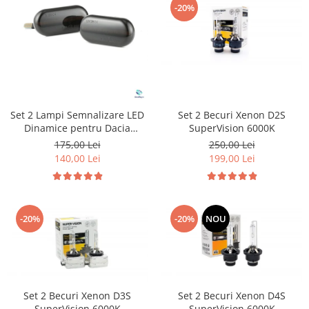
-20%
Suzuki
Diverse
Dopuri anulare clapete admisie
Toyota
Garnituri galerie admisie BMW
Volkswagen
Valve PCV
Volvo
Kit reparatie faruri
Adaptoare auxiliare
Set 2 Lampi Semnalizare LED
Set 2 Becuri Xenon D2S
Produse cu discount de pana la
Dinamice pentru Dacia
SuperVision 6000K
95%
Renault Nissan Opel Smart
175,00 Lei
250,00 Lei
140,00 Lei
199,00 Lei
Eleron Portbagaj
-20%
-20%
NOU
Set 2 Becuri Xenon D3S
Set 2 Becuri Xenon D4S
SuperVision 6000K
SuperVision 6000K