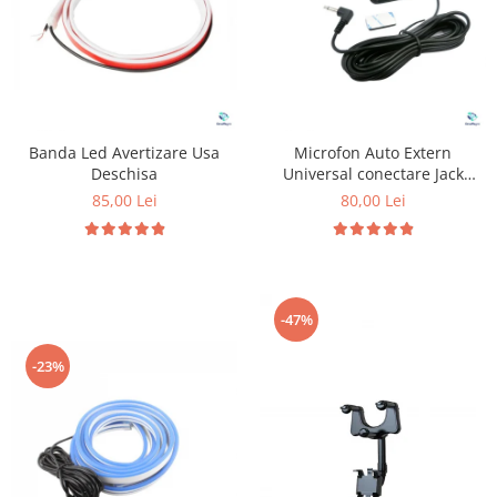
Banda Led Avertizare Usa
Microfon Auto Extern
Deschisa
Universal conectare Jack
3.5mm
85,00 Lei
80,00 Lei
-47%
-23%