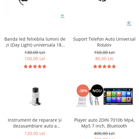
Banda led felixibila lumini de
Suport Telefon Auto Universal
zi (Day Light) universala 180
Rotativ
cm
130,00 Lei
150,00 Lei
100,00 Lei
80,00 Lei
-38%
NOU
Instrument de reparare și
Player auto 2DIN 7010b Mp4,
dezasamblare auto a
Mp5 7 inch, Bluetooth
distribuitorului de unghi de
120,00 Lei
400,00 Lei
elevație