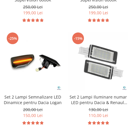
250,00 Lei
250,00 Lei
199,00 Lei
199,00 Lei
-25%
-15%
Set 2 Lampi Semnalizare LED
Set 2 Lampi Iluminare numar
Dinamice pentru Dacia Logan
LED pentru Dacia & Renault
Laguna
200,00 Lei
130,00 Lei
150,00 Lei
110,00 Lei