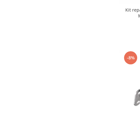
Kit re
-8%