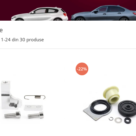
e
1-
24
din
30
produse
-22%