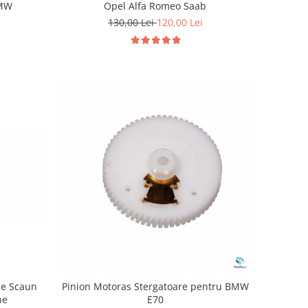
BMW
Opel Alfa Romeo Saab
130,00 Lei
120,00 Lei
me Scaun
Pinion Motoras Stergatoare pentru BMW
he
E70