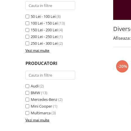
Land Rover
Butoane
Mazda
Display-uri
50 Lei - 100 Lei
(8)
Manson schimbator viteze
Mercedes-Benz
100 Lei - 150 Lei
(13)
Alte accesorii
Mini Cooper
Divers
150 Lei - 200 Lei
(4)
Ornamente
Mitshubishi
200 Lei - 250 Lei
(1)
Afiseaza:
Antene
250 Lei - 300 Lei
(2)
Nissan
Piese exterior
Vezi mai multe
Opel
Accesorii
PRODUCATORI
Peugeot
Senzori parcare dedicati
-20%
Grile aerisire
Porsche
Camere mers inapoi
Renault
Audi
(2)
Capace oglinzi
Saab
BMW
(13)
Sticle far
Mercedes-Benz
(2)
Seat
Diverse
Mini Cooper
(1)
Skoda
Tuning auto
Multimarca
(3)
Smart
Kituri reparatie
Vezi mai multe
Subaru
Diverse