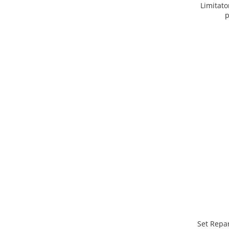
Limitato
p
Set Repa