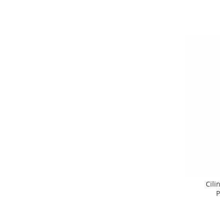
Cil
P