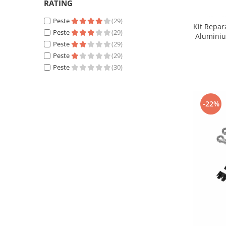
RATING
Suzuki
Dopuri anulare clapete admisie
Peste
(29)
Garnituri galerie admisie BMW
Toyota
Kit Repar
Peste
(29)
Aluminiu
Valve PCV
Volkswagen
Peste
(29)
Kit reparatie faruri
Volvo
Peste
(29)
Adaptoare auxiliare
Peste
(30)
Produse cu discount de pana la
95%
-22%
Eleron Portbagaj