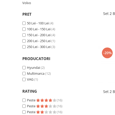
Volvo
Suzuki
Dopuri anulare clapete admisie
Garnituri galerie admisie BMW
Toyota
Set 2 
PRET
Valve PCV
Volkswagen
50 Lei - 100 Lei
(4)
Kit reparatie faruri
Volvo
100 Lei - 150 Lei
(4)
Adaptoare auxiliare
150 Lei - 200 Lei
(4)
Produse cu discount de pana la
200 Lei - 250 Lei
(1)
95%
250 Lei - 300 Lei
(3)
-20%
Eleron Portbagaj
PRODUCATORI
Hyundai
(2)
Multimarca
(12)
VAG
(1)
RATING
Set 2 
Peste
(16)
Peste
(16)
Peste
(16)