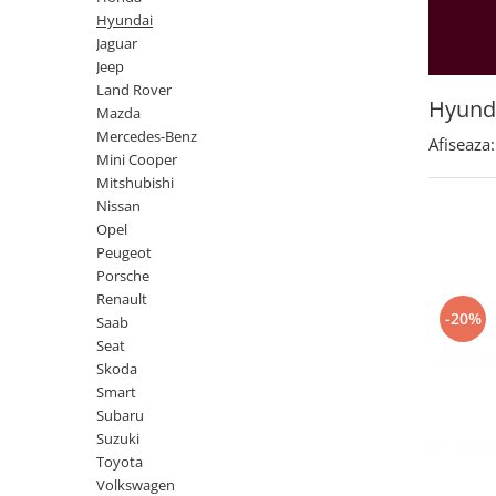
Land Rover
Butoane
Hyundai
Mazda
Display-uri
Jaguar
Manson schimbator viteze
Jeep
Mercedes-Benz
Land Rover
Alte accesorii
Mini Cooper
Hyund
Mazda
Ornamente
Mercedes-Benz
Mitshubishi
Afiseaza:
Antene
Mini Cooper
Nissan
Piese exterior
Mitshubishi
Opel
Nissan
Accesorii
Opel
Peugeot
Senzori parcare dedicati
Peugeot
Grile aerisire
Porsche
Porsche
Renault
Camere mers inapoi
Renault
-20%
Saab
Capace oglinzi
Saab
Seat
Sticle far
Skoda
Seat
Diverse
Smart
Skoda
Subaru
Tuning auto
Suzuki
Smart
Kituri reparatie
Toyota
Subaru
Volkswagen
Diverse