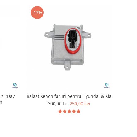
-17%
 zi (Day
Balast Xenon faruri pentru Hyundai & Kia
cm
300,00 Lei
250,00 Lei