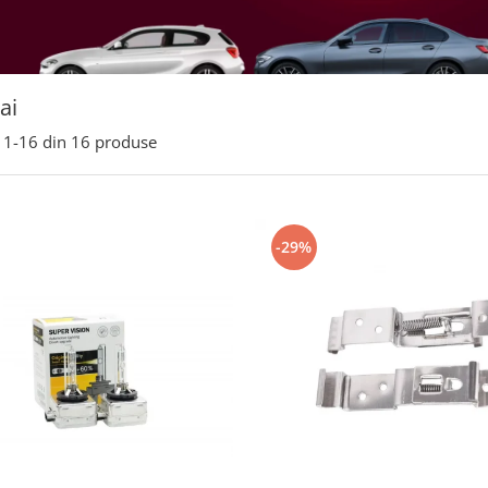
ai
1-
16
din
16
produse
-29%