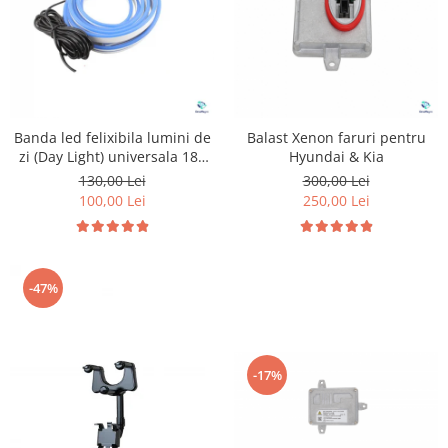
Banda led felixibila lumini de
Balast Xenon faruri pentru
zi (Day Light) universala 180
Hyundai & Kia
cm
130,00 Lei
300,00 Lei
100,00 Lei
250,00 Lei
-47%
-17%