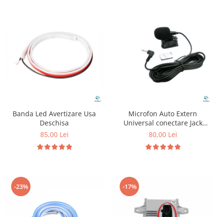
Banda Led Avertizare Usa
Microfon Auto Extern
Deschisa
Universal conectare Jack
3.5mm
85,00 Lei
80,00 Lei
-23%
-17%