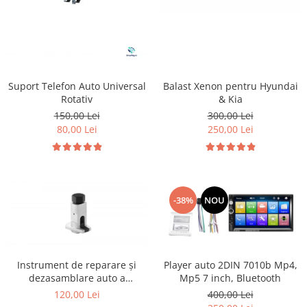
Balast Xenon pentru Hyundai
Suport Telefon Auto Universal
& Kia
Rotativ
300,00 Lei
150,00 Lei
250,00 Lei
80,00 Lei
-38%
NOU
Instrument de reparare și
Player auto 2DIN 7010b Mp4,
dezasamblare auto a
Mp5 7 inch, Bluetooth
distribuitorului de unghi de
120,00 Lei
400,00 Lei
elevație