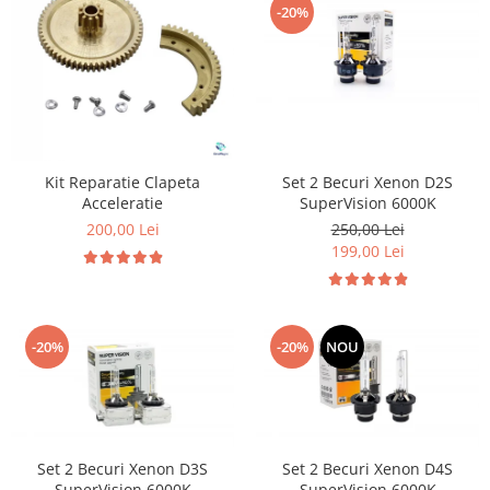
Diverse
-20%
Suzuki
Tuning auto
Toyota
Kituri reparatie
Volkswagen
Diverse
Volvo
Dopuri anulare clapete admisie
Garnituri galerie admisie BMW
Kit Reparatie Clapeta
Set 2 Becuri Xenon D2S
Valve PCV
Acceleratie
SuperVision 6000K
Kit reparatie faruri
200,00 Lei
250,00 Lei
Adaptoare auxiliare
199,00 Lei
Produse cu discount de pana la
95%
Eleron Portbagaj
-20%
-20%
NOU
Set 2 Becuri Xenon D3S
Set 2 Becuri Xenon D4S
SuperVision 6000K
SuperVision 6000K