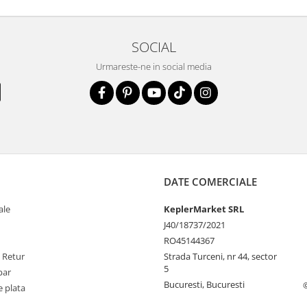
SOCIAL
Urmareste-ne in social media
DATE COMERCIALE
ale
KeplerMarket SRL
J40/18737/2021
RO45144367
e Retur
Strada Turceni, nr 44, sector
5
par
Bucuresti, Bucuresti
 plata