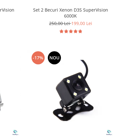
rVision
Set 2 Becuri Xenon D3S SuperVision
6000K
250,00 Lei
199,00 Lei
-17%
NOU