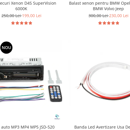
Becuri Xenon D4S SuperVision
Balast xenon pentru BMW Ope
6000K
BMW Volvo Jeep
250,00 Lei
199,00 Lei
300,00 Lei
230,00 Lei
NOU
r auto MP3 MP4 MP5 JSD-520
Banda Led Avertizare Usa D