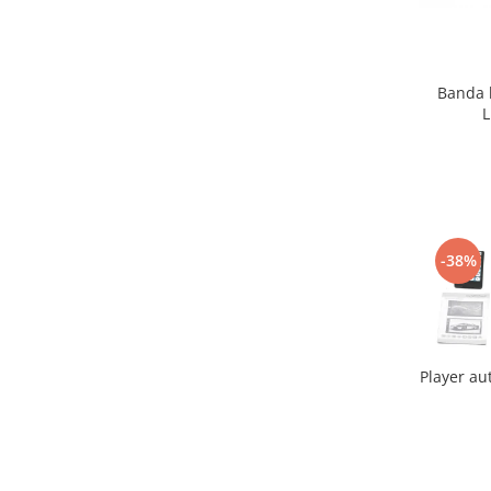
Banda l
L
-38%
Player au