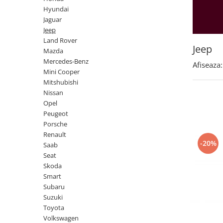
Land Rover
Butoane
Hyundai
Mazda
Display-uri
Jaguar
Manson schimbator viteze
Jeep
Mercedes-Benz
Land Rover
Alte accesorii
Mini Cooper
Jeep
Mazda
Ornamente
Mercedes-Benz
Mitshubishi
Afiseaza:
Antene
Mini Cooper
Nissan
Piese exterior
Mitshubishi
Opel
Nissan
Accesorii
Opel
Peugeot
Senzori parcare dedicati
Peugeot
Grile aerisire
Porsche
Porsche
Renault
Camere mers inapoi
Renault
-20%
Saab
Capace oglinzi
Saab
Seat
Sticle far
Skoda
Seat
Diverse
Smart
Skoda
Subaru
Tuning auto
Suzuki
Smart
Kituri reparatie
Toyota
Subaru
Volkswagen
Diverse