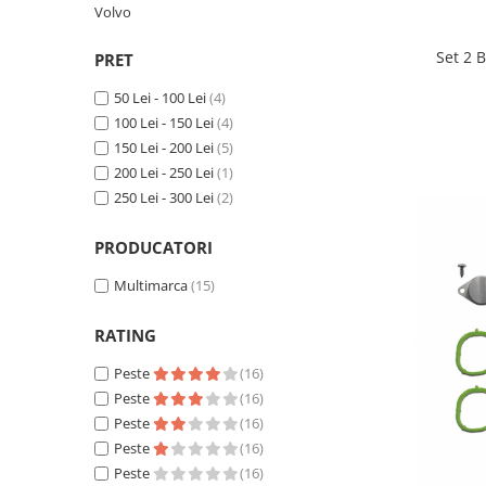
Volvo
Suzuki
Dopuri anulare clapete admisie
Garnituri galerie admisie BMW
Toyota
Set 2 
PRET
Valve PCV
Volkswagen
50 Lei - 100 Lei
(4)
Kit reparatie faruri
Volvo
100 Lei - 150 Lei
(4)
Adaptoare auxiliare
150 Lei - 200 Lei
(5)
Produse cu discount de pana la
200 Lei - 250 Lei
(1)
95%
250 Lei - 300 Lei
(2)
Eleron Portbagaj
PRODUCATORI
Multimarca
(15)
RATING
Peste
(16)
Peste
(16)
Peste
(16)
Peste
(16)
Peste
(16)