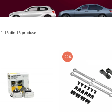
1-
16
din
16
produse
-22%