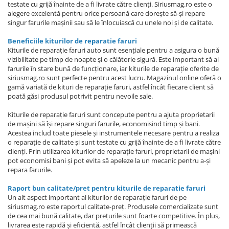
testate cu grijă înainte de a fi livrate către clienți. Siriusmag.ro este o
alegere excelentă pentru orice persoană care dorește să-și repare
singur farurile mașinii sau să le înlocuiască cu unele noi și de calitate.
Beneficiile kiturilor de reparatie faruri
Kiturile de reparație faruri auto sunt esențiale pentru a asigura o bună
vizibilitate pe timp de noapte și o călătorie sigură. Este important să ai
farurile în stare bună de funcționare, iar kiturile de reparație oferite de
siriusmag.ro sunt perfecte pentru acest lucru. Magazinul online oferă o
gamă variată de kituri de reparație faruri, astfel încât fiecare client să
poată găsi produsul potrivit pentru nevoile sale.
Kiturile de reparație faruri sunt concepute pentru a ajuta proprietarii
de mașini să își repare singuri farurile, economisind timp și bani.
Acestea includ toate piesele și instrumentele necesare pentru a realiza
o reparație de calitate și sunt testate cu grijă înainte de a fi livrate către
clienți. Prin utilizarea kiturilor de reparație faruri, proprietarii de mașini
pot economisi bani și pot evita să apeleze la un mecanic pentru a-și
repara farurile.
Raport bun calitate/pret pentru kiturile de reparatie faruri
Un alt aspect important al kiturilor de reparație faruri de pe
siriusmag.ro este raportul calitate-preț. Produsele comercializate sunt
de cea mai bună calitate, dar prețurile sunt foarte competitive. În plus,
livrarea este rapidă și eficientă, astfel încât clienții să primească