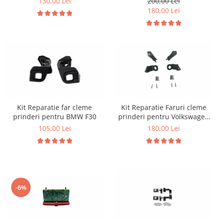
130,00 Lei
200,00 Lei
180,00 Lei
Kit Reparatie far cleme
Kit Reparatie Faruri cleme
prinderi pentru BMW F30
prinderi pentru Volkswagen
Golf 5
105,00 Lei
180,00 Lei
-6%