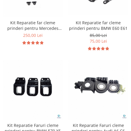
Suzuki
Dopuri anulare clapete admisie
Garnituri galerie admisie BMW
Toyota
Valve PCV
Kit Reparatie far cleme
Kit Reparatie far cleme
Volkswagen
prinderi pentru BMW E60 E61
prinderi pentru Mercedes
Kit reparatie faruri
Volvo
W253
85,00 Lei
250,00 Lei
Adaptoare auxiliare
75,00 Lei
Produse cu discount de pana la
95%
Eleron Portbagaj
Kit Reparatie Faruri cleme
Kit Reparatie Faruri cleme
prinderi pentru BMW E70 X5
prinderi pentru Audi A6 C6