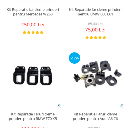
Suzuki
Diverse
Kit Reparatie far cleme prinderi
Kit Reparatie far cleme prinderi
Dopuri anulare clapete admisie
Toyota
pentru Mercedes W253
pentru BMW E60 E61
Garnituri galerie admisie BMW
Volkswagen
250,00 Lei
85,00 Lei
Valve PCV
75,00 Lei
Volvo
Kit reparatie faruri
Adaptoare auxiliare
Produse cu discount de pana la
95%
-17%
Eleron Portbagaj
Kit Reparatie Faruri cleme
Kit Reparatie Faruri cleme
prinderi pentru BMW E70 X5
prinderi pentru Audi A6 C6