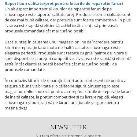
Raport bun calitate/pret pentru kiturile de reparatie faruri
Un alt aspect important al kiturilor de reparație faruri de pe
siriusmag.ro este raportul calitate-preț. Produsele comercializate sunt
de cea mai bună calitate, dar prețurile sunt foarte competitive. În plus,
livrarea este rapidă și eficientă, astfel încât clienții să primească
produsele comandate cât mai curând posibil.
Dacă sunteți în căutarea unui magazin online de încredere pentru
kituri de reparație faruri auto de înaltă calitate, siriusmag.ro este
alegerea perfectă. Produsele sunt testate cu grijă înainte de livrare și
sunt disponibile la prețuri competitive. Livrarea este rapidă și eficientă,
astfel încât clienții să poată beneficia cât mai curând posibil de
produsele comandate.
În concluzie, kiturile de reparație faruri auto sunt esențiale pentru a
asigura o bună vizibilitate și o călătorie sigură. Siriusmag.ro este
magazinul online potrivit pentru a cumpăra kiturile de reparație faruri
de înaltă calitate, la prețuri competitive și cu livrare rapidă. Alegeți
siriusmag.ro și bucurați-vă de faruri funcționale și sigure pentru
mașina dvs.!
NEWSLETTER
Nu rata ofertele si promotiile noastre