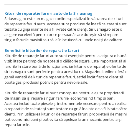
Kituri de reparație faruri auto de la Siriusmag
Siriusmag.ro este un magazin online specializat în vânzarea de kituri
de reparație faruri auto. Acestea sunt produse de înaltă calitate și sunt
testate cu grijă înainte de a fi livrate către clienți. Siriusmag.ro este o
alegere excelentă pentru orice persoană care dorește să-și repare
singur farurile mașinii sau să le înlocuiască cu unele noi și de calitate.
Beneficiile kiturilor de reparatie faruri
Kiturile de reparație faruri auto sunt esențiale pentru a asigura o bună
vizibilitate pe timp de noapte și o călătorie sigură. Este important să ai
farurile în stare bună de funcționare, iar kiturile de reparație oferite de
siriusmag.ro sunt perfecte pentru acest lucru. Magazinul online oferă o
gamă variată de kituri de reparație faruri, astfel încât fiecare client să
poată găsi produsul potrivit pentru nevoile sale.
Kiturile de reparație faruri sunt concepute pentru a ajuta proprietarii
de mașini să își repare singuri farurile, economisind timp și bani.
Acestea includ toate piesele și instrumentele necesare pentru a realiza
o reparație de calitate și sunt testate cu grijă înainte de a fi livrate către
clienți. Prin utilizarea kiturilor de reparație faruri, proprietarii de mașini
pot economisi bani și pot evita să apeleze la un mecanic pentru a-și
repara farurile.