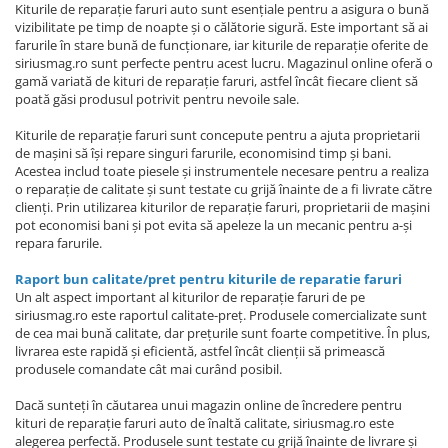
Kiturile de reparație faruri auto sunt esențiale pentru a asigura o bună
vizibilitate pe timp de noapte și o călătorie sigură. Este important să ai
farurile în stare bună de funcționare, iar kiturile de reparație oferite de
siriusmag.ro sunt perfecte pentru acest lucru. Magazinul online oferă o
gamă variată de kituri de reparație faruri, astfel încât fiecare client să
poată găsi produsul potrivit pentru nevoile sale.
Kiturile de reparație faruri sunt concepute pentru a ajuta proprietarii
de mașini să își repare singuri farurile, economisind timp și bani.
Acestea includ toate piesele și instrumentele necesare pentru a realiza
o reparație de calitate și sunt testate cu grijă înainte de a fi livrate către
clienți. Prin utilizarea kiturilor de reparație faruri, proprietarii de mașini
pot economisi bani și pot evita să apeleze la un mecanic pentru a-și
repara farurile.
Raport bun calitate/pret pentru kiturile de reparatie faruri
Un alt aspect important al kiturilor de reparație faruri de pe
siriusmag.ro este raportul calitate-preț. Produsele comercializate sunt
de cea mai bună calitate, dar prețurile sunt foarte competitive. În plus,
livrarea este rapidă și eficientă, astfel încât clienții să primească
produsele comandate cât mai curând posibil.
Dacă sunteți în căutarea unui magazin online de încredere pentru
kituri de reparație faruri auto de înaltă calitate, siriusmag.ro este
alegerea perfectă. Produsele sunt testate cu grijă înainte de livrare și