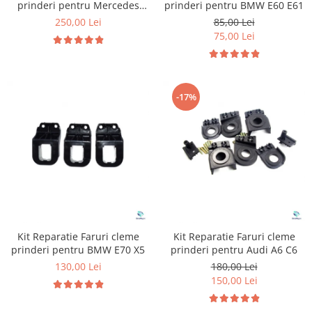
Diverse
prinderi pentru BMW E60 E61
prinderi pentru Mercedes
Suzuki
W253
85,00 Lei
250,00 Lei
Tuning auto
Toyota
75,00 Lei
Kituri reparatie
Volkswagen
Diverse
Volvo
Dopuri anulare clapete admisie
-17%
Garnituri galerie admisie BMW
Valve PCV
Kit reparatie faruri
Adaptoare auxiliare
Produse cu discount de pana la
95%
Eleron Portbagaj
Kit Reparatie Faruri cleme
Kit Reparatie Faruri cleme
prinderi pentru BMW E70 X5
prinderi pentru Audi A6 C6
130,00 Lei
180,00 Lei
150,00 Lei