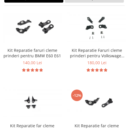
Land Rover
Multimedia
Mazda
Piese interior
Mercedes-Benz
Butoane
Mini Cooper
Display-uri
Mitshubishi
Manson schimbator viteze
Nissan
Alte accesorii
Kit Reparatie faruri cleme
Kit Reparatie Faruri cleme
Opel
Ornamente
prinderi pentru BMW E60 E61
prinderi pentru Volkswagen
Golf 5
Antene
140,00 Lei
180,00 Lei
Peugeot
Piese exterior
Porsche
Accesorii
Renault
Senzori parcare dedicati
Saab
Grile aerisire
-12%
Seat
Camere video auto
Skoda
Capace oglinzi
Jump Starter Auto
Smart
Sticle far
Subaru
Kit Reparatie far cleme
Kit Reparatie far cleme