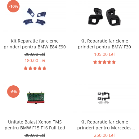
-10%
Kit Reparatie far cleme
Kit Reparatie far cleme
prinderi pentru BMW E84 E90
prinderi pentru BMW F30
200,00 Lei
105,00 Lei
180,00 Lei
-6%
Unitate Balast Xenon TMS
Kit Reparatie far cleme
pentru BMW F15 F16 Full Led
prinderi pentru Mercedes
W177 W118
800,00 Lei
250,00 Lei