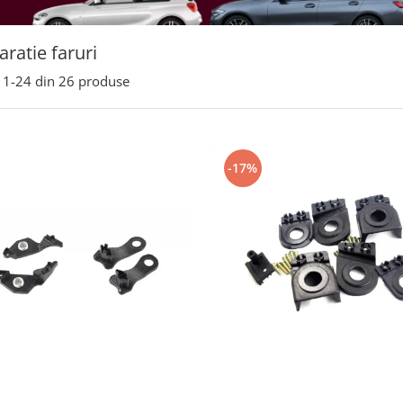
aratie faruri
1-
24
din
26
produse
-17%