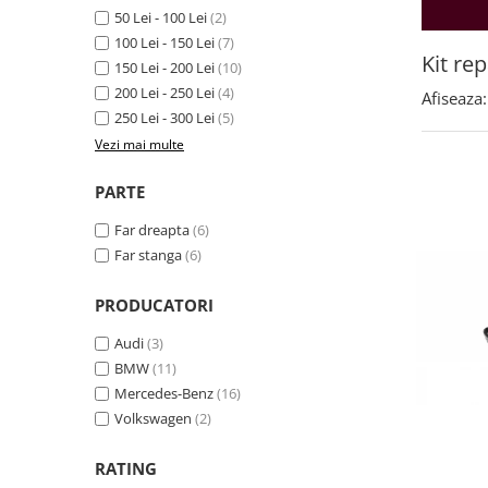
Land Rover
Butoane
50 Lei - 100 Lei
(2)
Mazda
Display-uri
100 Lei - 150 Lei
(7)
Kit rep
Manson schimbator viteze
Mercedes-Benz
150 Lei - 200 Lei
(10)
Alte accesorii
200 Lei - 250 Lei
(4)
Afiseaza:
Mini Cooper
250 Lei - 300 Lei
(5)
Ornamente
Mitshubishi
Vezi mai multe
Antene
Nissan
Piese exterior
PARTE
Opel
Accesorii
Far dreapta
(6)
Peugeot
Senzori parcare dedicati
Far stanga
(6)
Grile aerisire
Porsche
Camere mers inapoi
Renault
PRODUCATORI
Capace oglinzi
Saab
Audi
(3)
Sticle far
BMW
(11)
Seat
Diverse
Mercedes-Benz
(16)
Skoda
Tuning auto
Volkswagen
(2)
Smart
Kituri reparatie
RATING
Subaru
Diverse