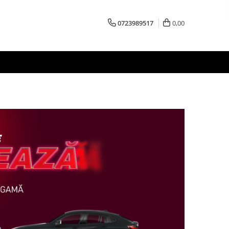
0723989517
0,00