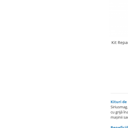
Kit Repa
Kituri de
Siriusmag.
cu grijă î
mașinii sau
Beneficii