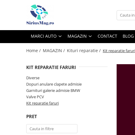
MARCI AUTO
MAGAZIN
Audi
Iluminare
MARCI AUTO
MAGAZIN
CONTACT
BLOG
Alfa Romeo
Angel eyes BMW
Lumini ambientale
Home /
MAGAZIN /
Kituri reparatie /
Kit reparatie farur
BMW
Semnalizatoare led
Citroen
Balast xenon & Module faruri
KIT REPARATIE FARURI
Dacia
Lampi perimetru
Diverse
Fiat
Alte accesorii led
Dopuri anulare clapete admisie
Ford
Xenon auto
Garnituri galerie admisie BMW
Becuri faza scurta/faza lunga
Valve PCV
Honda
Kit reparatie faruri
Lampi iluminare numar
Hyundai
Inmatriculare cu led
PRET
Jaguar
Multimedia
Jeep
Piese interior