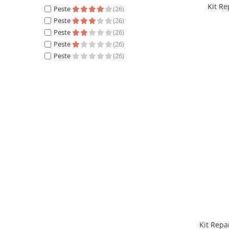
Kit Re
Suzuki
Peste
(26)
Dopuri anulare clapete admisie
Peste
(26)
Garnituri galerie admisie BMW
Toyota
Peste
(26)
Valve PCV
Volkswagen
Peste
(26)
Kit reparatie faruri
Peste
(26)
Volvo
Adaptoare auxiliare
Produse cu discount de pana la
95%
Eleron Portbagaj
Kit Repa