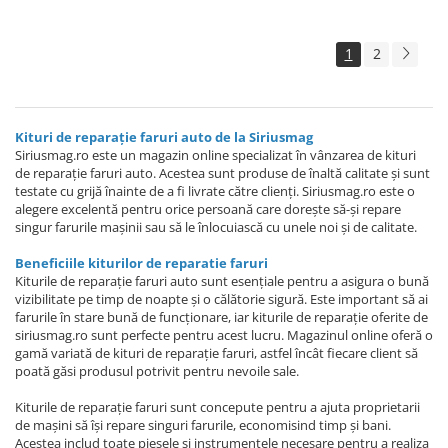
1
2
Kituri de reparație faruri auto de la Siriusmag
Siriusmag.ro este un magazin online specializat în vânzarea de kituri
de reparație faruri auto. Acestea sunt produse de înaltă calitate și sunt
testate cu grijă înainte de a fi livrate către clienți. Siriusmag.ro este o
alegere excelentă pentru orice persoană care dorește să-și repare
singur farurile mașinii sau să le înlocuiască cu unele noi și de calitate.
Beneficiile kiturilor de reparatie faruri
Kiturile de reparație faruri auto sunt esențiale pentru a asigura o bună
vizibilitate pe timp de noapte și o călătorie sigură. Este important să ai
farurile în stare bună de funcționare, iar kiturile de reparație oferite de
siriusmag.ro sunt perfecte pentru acest lucru. Magazinul online oferă o
gamă variată de kituri de reparație faruri, astfel încât fiecare client să
poată găsi produsul potrivit pentru nevoile sale.
Kiturile de reparație faruri sunt concepute pentru a ajuta proprietarii
de mașini să își repare singuri farurile, economisind timp și bani.
Acestea includ toate piesele și instrumentele necesare pentru a realiza