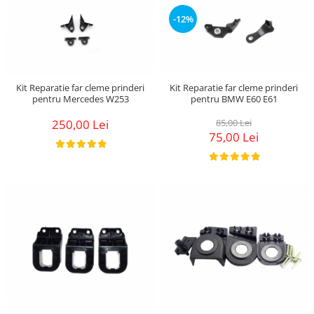
Suzuki
Dopuri anulare clapete admisie
-12%
Garnituri galerie admisie BMW
Toyota
Valve PCV
Volkswagen
Kit reparatie faruri
Volvo
Adaptoare auxiliare
Kit Reparatie far cleme prinderi
Kit Reparatie far cleme prinderi
pentru Mercedes W253
pentru BMW E60 E61
Produse cu discount de pana la
250,00 Lei
85,00 Lei
95%
75,00 Lei
Eleron Portbagaj