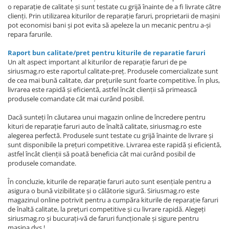
o reparație de calitate și sunt testate cu grijă înainte de a fi livrate către
clienți. Prin utilizarea kiturilor de reparație faruri, proprietarii de mașini
pot economisi bani și pot evita să apeleze la un mecanic pentru a-și
repara farurile.
Raport bun calitate/pret pentru kiturile de reparatie faruri
Un alt aspect important al kiturilor de reparație faruri de pe
siriusmag.ro este raportul calitate-preț. Produsele comercializate sunt
de cea mai bună calitate, dar prețurile sunt foarte competitive. În plus,
livrarea este rapidă și eficientă, astfel încât clienții să primească
produsele comandate cât mai curând posibil.
Dacă sunteți în căutarea unui magazin online de încredere pentru
kituri de reparație faruri auto de înaltă calitate, siriusmag.ro este
alegerea perfectă. Produsele sunt testate cu grijă înainte de livrare și
sunt disponibile la prețuri competitive. Livrarea este rapidă și eficientă,
astfel încât clienții să poată beneficia cât mai curând posibil de
produsele comandate.
În concluzie, kiturile de reparație faruri auto sunt esențiale pentru a
asigura o bună vizibilitate și o călătorie sigură. Siriusmag.ro este
magazinul online potrivit pentru a cumpăra kiturile de reparație faruri
de înaltă calitate, la prețuri competitive și cu livrare rapidă. Alegeți
siriusmag.ro și bucurați-vă de faruri funcționale și sigure pentru
mașina dvs.!