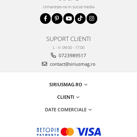
Suzuki
Dopuri anulare clapete admisie
Urmareste-ne in social media
Garnituri galerie admisie BMW
Toyota
Valve PCV
Volkswagen
Kit reparatie faruri
Volvo
SUPORT CLIENTI
Adaptoare auxiliare
Produse cu discount de pana la
L - V: 09:00 - 17:00
95%
0723989517
Eleron Portbagaj
contact@siriusmag.ro
SIRIUSMAG.RO
CLIENTI
DATE COMERCIALE