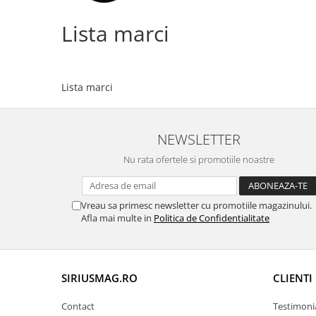
Land Rover
Piese interior
Mazda
Lista marci
Butoane
Mercedes-Benz
Display-uri
Mini Cooper
Manson schimbator viteze
Lista marci
Mitshubishi
Alte accesorii
Nissan
Ornamente
Opel
Antene
NEWSLETTER
Piese exterior
Peugeot
Nu rata ofertele si promotiile noastre
Accesorii
Porsche
Senzori parcare dedicati
Renault
Vreau sa primesc newsletter cu promotiile magazinului.
Grile aerisire
Afla mai multe in
Politica de Confidentialitate
Saab
Camere video auto
Seat
Capace oglinzi
Skoda
Jump Starter Auto
SIRIUSMAG.RO
CLIENTI
Sticle far
Smart
Diverse
Subaru
Contact
Testimoni