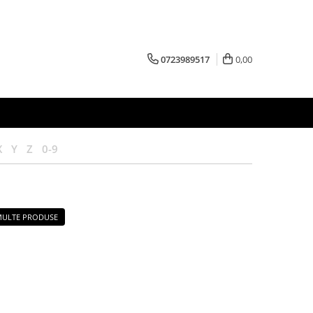
0723989517
0,00
X
Y
Z
0-9
 MULTE PRODUSE