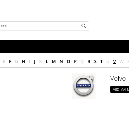
E
F
G
H
I
J
K
L
M
N
O
P
Q
R
S
T
U
V
W
Volvo
VEZI MAI