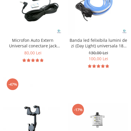
Microfon Auto Extern
Banda led felixibila lumini de
Universal conectare Jack
zi (Day Light) universala 180
3.5mm
cm
80,00 Lei
130,00 Lei
100,00 Lei
-47%
-17%