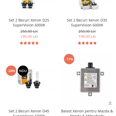
Suzuki
Dopuri anulare clapete admisie
Garnituri galerie admisie BMW
Toyota
Valve PCV
Set 2 Becuri Xenon D2S
Set 2 Becuri Xenon D3S
Volkswagen
SuperVision 6000K
SuperVision 6000K
Kit reparatie faruri
Volvo
250,00 Lei
250,00 Lei
Adaptoare auxiliare
199,00 Lei
199,00 Lei
Produse cu discount de pana la
95%
Eleron Portbagaj
-17%
-20%
NOU
Set 2 Becuri Xenon D4S
Balast Xenon pentru Mazda &
SuperVision 6000K
Honda & Mitsubishi