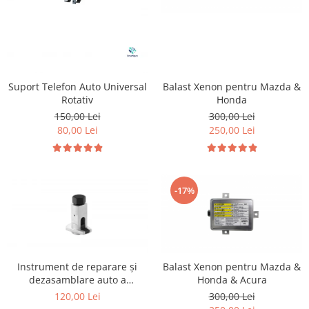
Balast Xenon pentru Mazda &
Suport Telefon Auto Universal
Honda
Rotativ
300,00 Lei
150,00 Lei
250,00 Lei
80,00 Lei
-17%
Instrument de reparare și
Balast Xenon pentru Mazda &
dezasamblare auto a
Honda & Acura
distribuitorului de unghi de
120,00 Lei
300,00 Lei
elevație