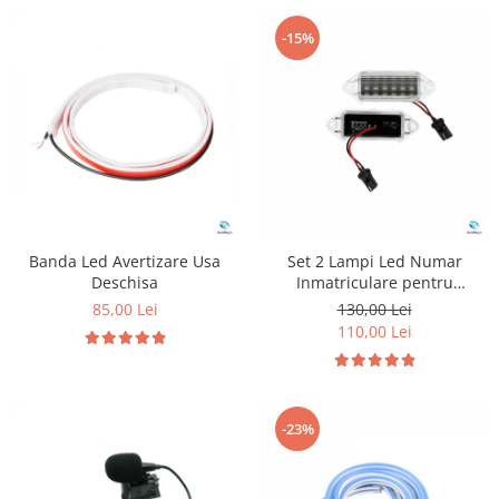
-15%
Banda Led Avertizare Usa
Set 2 Lampi Led Numar
Deschisa
Inmatriculare pentru
Mitsubishi Lancer
85,00 Lei
130,00 Lei
110,00 Lei
-23%