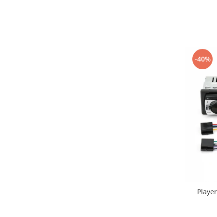
-40%
Playe