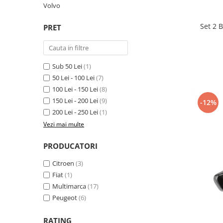
Volvo
Suzuki
Dopuri anulare clapete admisie
Garnituri galerie admisie BMW
Toyota
Set 2 
PRET
Valve PCV
Volkswagen
Kit reparatie faruri
Volvo
Adaptoare auxiliare
Sub 50 Lei
(1)
Produse cu discount de pana la
50 Lei - 100 Lei
(7)
95%
100 Lei - 150 Lei
(8)
150 Lei - 200 Lei
(9)
-12%
Eleron Portbagaj
200 Lei - 250 Lei
(1)
Vezi mai multe
PRODUCATORI
Citroen
(3)
Fiat
(1)
Multimarca
(17)
Peugeot
(6)
RATING