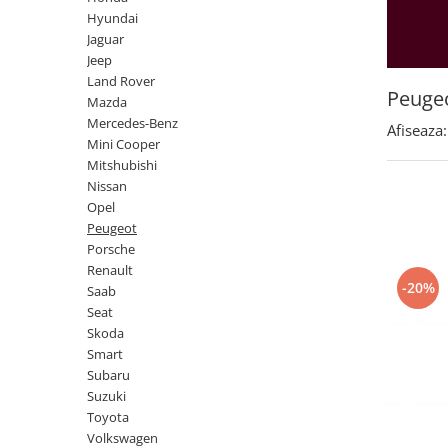
Land Rover
Butoane
Hyundai
Mazda
Display-uri
Jaguar
Manson schimbator viteze
Jeep
Mercedes-Benz
Land Rover
Alte accesorii
Mini Cooper
Peuge
Mazda
Ornamente
Mercedes-Benz
Mitshubishi
Afiseaza:
Antene
Mini Cooper
Nissan
Piese exterior
Mitshubishi
Opel
Nissan
Accesorii
Opel
Peugeot
Senzori parcare dedicati
Peugeot
Grile aerisire
Porsche
Porsche
Renault
Camere mers inapoi
Renault
-20%
Saab
Capace oglinzi
Saab
Seat
Sticle far
Skoda
Seat
Diverse
Smart
Skoda
Subaru
Tuning auto
Suzuki
Smart
Kituri reparatie
Toyota
Subaru
Volkswagen
Diverse