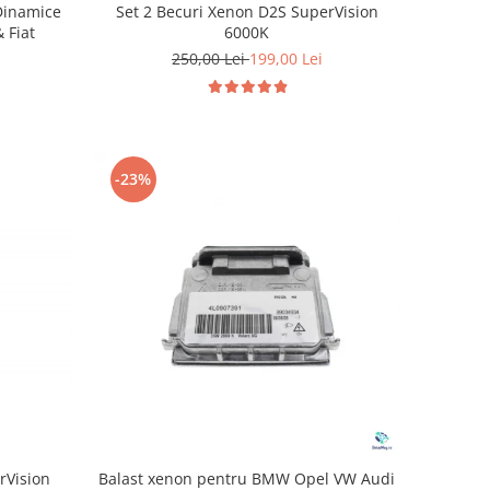
Set 2 Becuri Xenon D2S SuperVision
Dinamice
6000K
 Fiat
250,00 Lei
199,00 Lei
-23%
rVision
Balast xenon pentru BMW Opel VW Audi