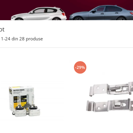
ot
1-
24
din
28
produse
-29%