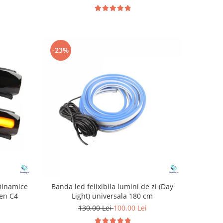
-23%
Dinamice
Banda led felixibila lumini de zi (Day
oen C4
Light) universala 180 cm
130,00 Lei
100,00 Lei