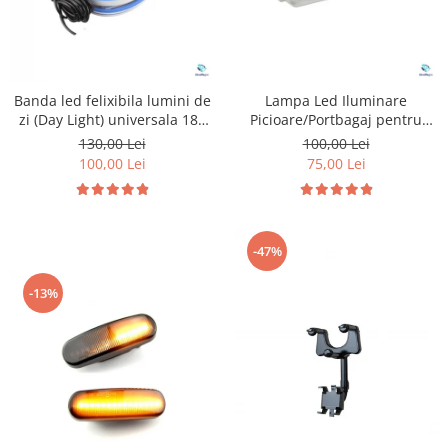
Banda led felixibila lumini de
Lampa Led Iluminare
zi (Day Light) universala 180
Picioare/Portbagaj pentru
cm
Peugeot si Citroen
130,00 Lei
100,00 Lei
100,00 Lei
75,00 Lei
-47%
-13%