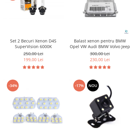
Set 2 Becuri Xenon D4S
Balast xenon pentru BMW
SuperVision 6000K
Opel VW Audi BMW Volvo Jeep
250,00 Lei
300,00 Lei
199,00 Lei
230,00 Lei
-34%
-17%
NOU