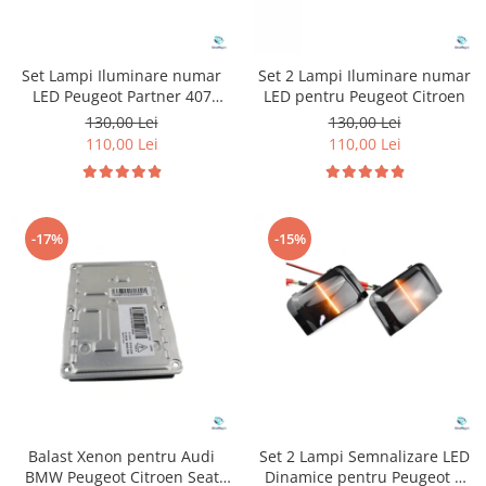
Set Lampi Iluminare numar
Set 2 Lampi Iluminare numar
LED Peugeot Partner 407
LED pentru Peugeot Citroen
Citroen C4
130,00 Lei
130,00 Lei
110,00 Lei
110,00 Lei
-17%
-15%
Balast Xenon pentru Audi
Set 2 Lampi Semnalizare LED
BMW Peugeot Citroen Seat
Dinamice pentru Peugeot &