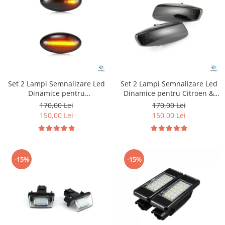
Suzuki
Dopuri anulare clapete admisie
Garnituri galerie admisie BMW
Toyota
Valve PCV
Volkswagen
Kit reparatie faruri
Volvo
Adaptoare auxiliare
Produse cu discount de pana la
Set 2 Lampi Semnalizare Led
Set 2 Lampi Semnalizare Led
95%
Dinamice pentru
Dinamice pentru Citroen &
Peugeot&Citroen
Peugeot
Eleron Portbagaj
170,00 Lei
170,00 Lei
150,00 Lei
150,00 Lei
-15%
-15%