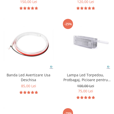
150,00 Lei
120,00 Lei
-25%
Banda Led Avertizare Usa
Lampa Led Torpedou,
Deschisa
Protbagaj, Picioare pentru
Peugeot & Citroen
85,00 Lei
100,00 Lei
75,00 Lei
-29%