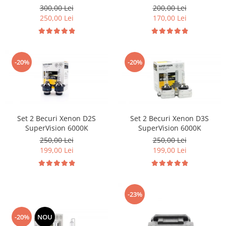
Volkswagen Volvo Renault
Citroen & Fiat
300,00 Lei
200,00 Lei
250,00 Lei
170,00 Lei
-20%
-20%
Set 2 Becuri Xenon D2S
Set 2 Becuri Xenon D3S
SuperVision 6000K
SuperVision 6000K
250,00 Lei
250,00 Lei
199,00 Lei
199,00 Lei
-23%
-20%
NOU