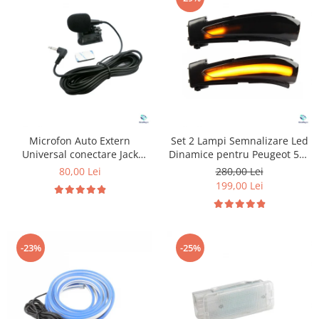
Microfon Auto Extern
Set 2 Lampi Semnalizare Led
Universal conectare Jack
Dinamice pentru Peugeot 508
3.5mm
& Citroen C4
80,00 Lei
280,00 Lei
199,00 Lei
-23%
-25%