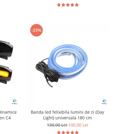
-23%
Dinamice
Banda led felixibila lumini de zi (Day
oen C4
Light) universala 180 cm
130,00 Lei
100,00 Lei