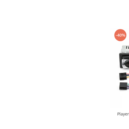
-40%
Playe