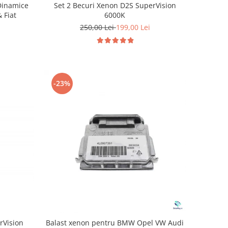
Set 2 Becuri Xenon D2S SuperVision
Dinamice
6000K
 Fiat
250,00 Lei
199,00 Lei
-23%
rVision
Balast xenon pentru BMW Opel VW Audi