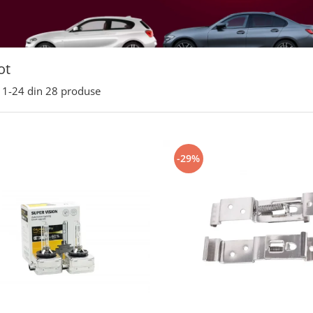
ot
1-
24
din
28
produse
-29%