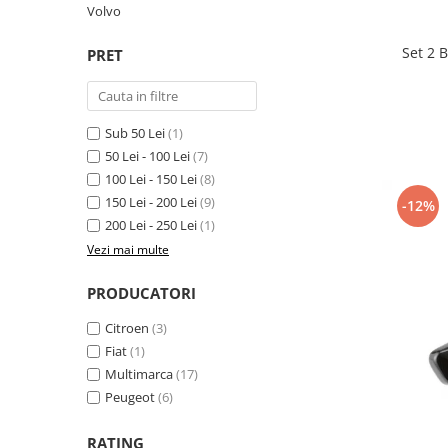
Volvo
Suzuki
Dopuri anulare clapete admisie
Garnituri galerie admisie BMW
Toyota
Set 2 
PRET
Valve PCV
Volkswagen
Kit reparatie faruri
Volvo
Adaptoare auxiliare
Sub 50 Lei
(1)
Produse cu discount de pana la
50 Lei - 100 Lei
(7)
95%
100 Lei - 150 Lei
(8)
150 Lei - 200 Lei
(9)
-12%
Eleron Portbagaj
200 Lei - 250 Lei
(1)
Vezi mai multe
PRODUCATORI
Citroen
(3)
Fiat
(1)
Multimarca
(17)
Peugeot
(6)
RATING