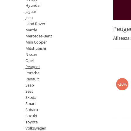
Land Rover
Butoane
Hyundai
Mazda
Display-uri
Jaguar
Manson schimbator viteze
Jeep
Mercedes-Benz
Land Rover
Alte accesorii
Mini Cooper
Peuge
Mazda
Ornamente
Mercedes-Benz
Mitshubishi
Afiseaza:
Antene
Mini Cooper
Nissan
Piese exterior
Mitshubishi
Opel
Nissan
Accesorii
Opel
Peugeot
Senzori parcare dedicati
Peugeot
Grile aerisire
Porsche
Porsche
Renault
Camere mers inapoi
Renault
-20%
Saab
Capace oglinzi
Saab
Seat
Sticle far
Skoda
Seat
Diverse
Smart
Skoda
Subaru
Tuning auto
Suzuki
Smart
Kituri reparatie
Toyota
Subaru
Volkswagen
Diverse