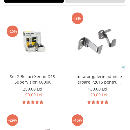
Land Rover
Butoane
Mazda
Display-uri
Manson schimbator viteze
Mercedes-Benz
-8%
Alte accesorii
Mini Cooper
-20%
Ornamente
Mitshubishi
Antene
Nissan
Piese exterior
Opel
Accesorii
Peugeot
Senzori parcare dedicati
Grile aerisire
Porsche
Set 2 Becuri Xenon D1S
Limitator galerie admisie
Camere mers inapoi
Renault
SuperVision 6000K
eroare P2015 pentru
Capace oglinzi
Volkswagen Audi
250,00 Lei
130,00 Lei
Saab
Sticle far
199,00 Lei
120,00 Lei
Seat
Diverse
Skoda
Tuning auto
Smart
Kituri reparatie
-29%
-15%
Subaru
Diverse