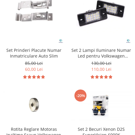
Suzuki
Dopuri anulare clapete admisie
Garnituri galerie admisie BMW
Toyota
Valve PCV
Volkswagen
Kit reparatie faruri
Volvo
Adaptoare auxiliare
Produse cu discount de pana la
Set Prinderi Placute Numar
Set 2 Lampi Iluminare Numar
95%
Inmatriculare Auto Slim
Led pentru Volkswagen
Porsche
Eleron Portbagaj
85,00 Lei
130,00 Lei
60,00 Lei
110,00 Lei
-20%
Rotita Reglare Motoras
Set 2 Becuri Xenon D2S
Inaltime Scaun Volkswagen
SuperVision 6000K