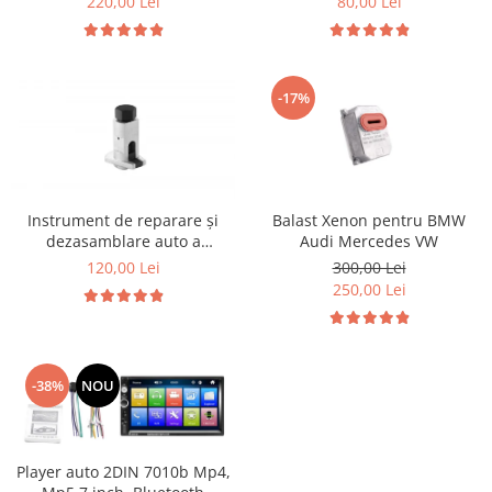
220,00 Lei
80,00 Lei
-17%
Instrument de reparare și
Balast Xenon pentru BMW
dezasamblare auto a
Audi Mercedes VW
distribuitorului de unghi de
120,00 Lei
300,00 Lei
elevație
250,00 Lei
-38%
NOU
Player auto 2DIN 7010b Mp4,