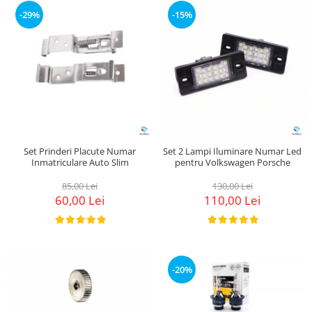
Suzuki
Dopuri anulare clapete admisie
-29%
-15%
Garnituri galerie admisie BMW
Toyota
Valve PCV
Volkswagen
Kit reparatie faruri
Volvo
Adaptoare auxiliare
Produse cu discount de pana la
95%
Eleron Portbagaj
Set Prinderi Placute Numar
Set 2 Lampi Iluminare Numar Led
Inmatriculare Auto Slim
pentru Volkswagen Porsche
85,00 Lei
130,00 Lei
60,00 Lei
110,00 Lei
-20%