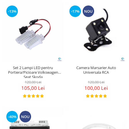
-13%
-17%
NOU
Set 2 Lampi LED pentru
Camera Marsarier Auto
Portiera/Picioare Volkswagen
Universala RCA
Seat Skoda
120,00 Lei
120,00 Lei
105,00 Lei
100,00 Lei
-40%
NOU