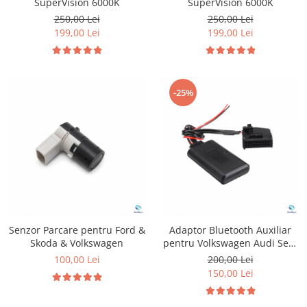
SuperVision 6000K
SuperVision 6000K
250,00 Lei
250,00 Lei
199,00 Lei
199,00 Lei
-25%
Senzor Parcare pentru Ford &
Adaptor Bluetooth Auxiliar
Skoda & Volkswagen
pentru Volkswagen Audi Seat
Skoda
100,00 Lei
200,00 Lei
150,00 Lei