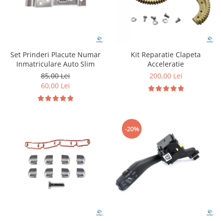
Suzuki
Diverse
Dopuri anulare clapete admisie
Toyota
Garnituri galerie admisie BMW
Volkswagen
Valve PCV
Volvo
Set Prinderi Placute Numar
Kit Reparatie Clapeta
Kit reparatie faruri
Inmatriculare Auto Slim
Acceleratie
Adaptoare auxiliare
85,00 Lei
200,00 Lei
60,00 Lei
Produse cu discount de pana la
95%
Eleron Portbagaj
-20%