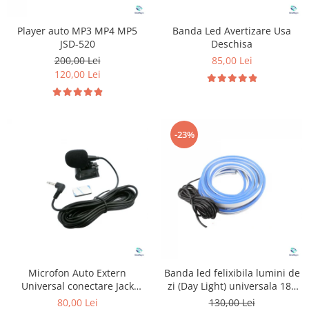
Player auto MP3 MP4 MP5
Banda Led Avertizare Usa
JSD-520
Deschisa
200,00 Lei
85,00 Lei
120,00 Lei
-23%
Microfon Auto Extern
Banda led felixibila lumini de
Universal conectare Jack
zi (Day Light) universala 180
3.5mm
cm
80,00 Lei
130,00 Lei