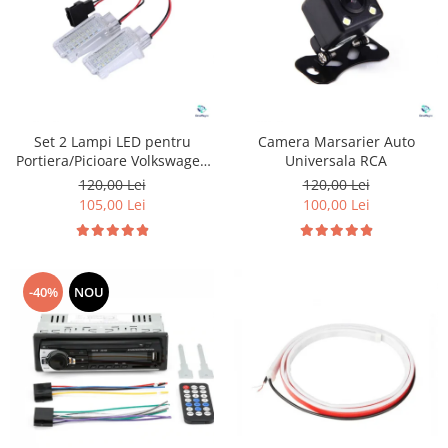
Set 2 Lampi LED pentru
Camera Marsarier Auto
Portiera/Picioare Volkswagen
Universala RCA
Seat Skoda
120,00 Lei
120,00 Lei
105,00 Lei
100,00 Lei
-40%
NOU