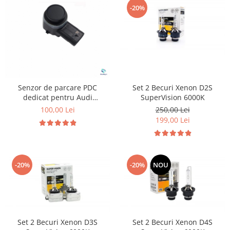
-20%
Senzor de parcare PDC
Set 2 Becuri Xenon D2S
dedicat pentru Audi
SuperVision 6000K
Volkswagen Skoda Seat
100,00 Lei
250,00 Lei
199,00 Lei
-20%
-20%
NOU
Set 2 Becuri Xenon D3S
Set 2 Becuri Xenon D4S