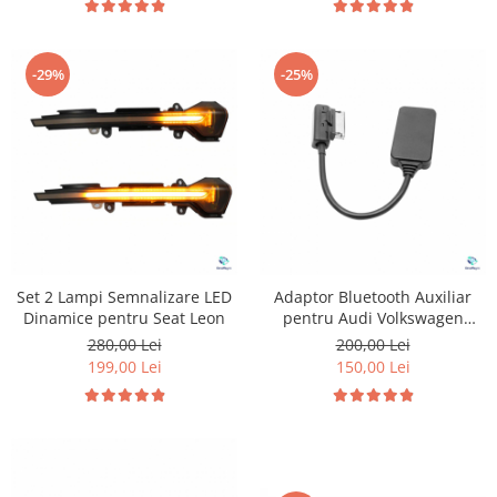
-29%
-25%
Set 2 Lampi Semnalizare LED
Adaptor Bluetooth Auxiliar
Dinamice pentru Seat Leon
pentru Audi Volkswagen
Skoda si Seat
280,00 Lei
200,00 Lei
199,00 Lei
150,00 Lei