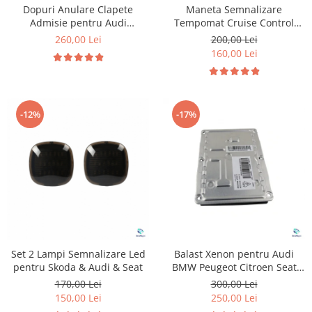
Dopuri Anulare Clapete
Maneta Semnalizare
Admisie pentru Audi
Tempomat Cruise Control
Volkswagen Skoda Seat
pentru Volkswagen Seat
260,00 Lei
200,00 Lei
Skoda
160,00 Lei
-12%
-17%
Set 2 Lampi Semnalizare Led
Balast Xenon pentru Audi
pentru Skoda & Audi & Seat
BMW Peugeot Citroen Seat
Volkswagen Volvo Renault
170,00 Lei
300,00 Lei
150,00 Lei
250,00 Lei