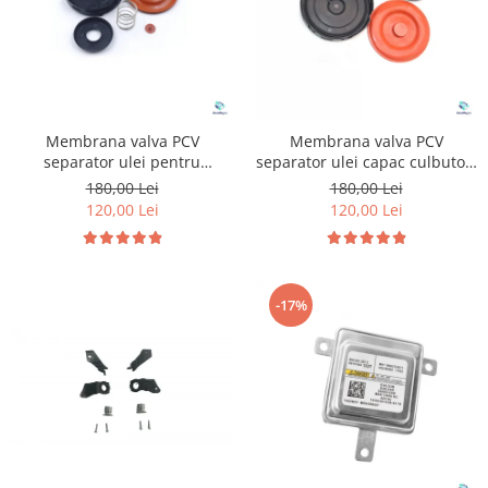
Membrana valva PCV
Membrana valva PCV
separator ulei pentru
separator ulei capac culbutori
Volkswagen Audi Seat Skoda
pentru Volkswagen Audi 1.4
180,00 Lei
180,00 Lei
1.8 2.0 TFSI TSI
2.0 2.5 3.6
120,00 Lei
120,00 Lei
-17%