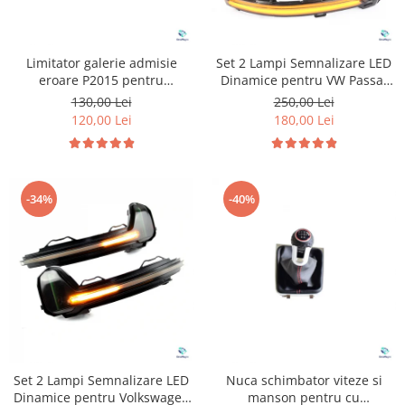
Limitator galerie admisie
Set 2 Lampi Semnalizare LED
eroare P2015 pentru
Dinamice pentru VW Passat
Volkswagen Audi
B8
130,00 Lei
250,00 Lei
120,00 Lei
180,00 Lei
-34%
-40%
Set 2 Lampi Semnalizare LED
Nuca schimbator viteze si
Dinamice pentru Volkswagen
manson pentru cu