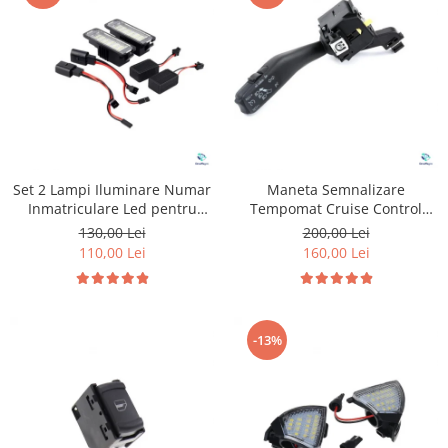
Set 2 Lampi Iluminare Numar
Maneta Semnalizare
Inmatriculare Led pentru
Tempomat Cruise Control
Volkswagen Golf
pentru Volkswagen Seat
130,00 Lei
200,00 Lei
Skoda
110,00 Lei
160,00 Lei
-13%