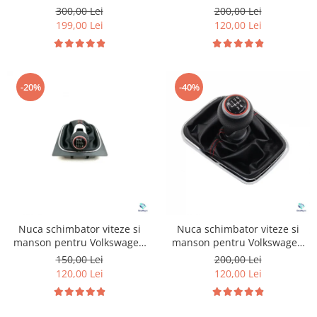
Tiguan MK2
Volkswagen Golf 7
300,00 Lei
200,00 Lei
199,00 Lei
120,00 Lei
-20%
-40%
Nuca schimbator viteze si
Nuca schimbator viteze si
manson pentru Volkswagen
manson pentru Volkswagen
Golf 6
Golf 4
150,00 Lei
200,00 Lei
120,00 Lei
120,00 Lei