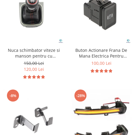
Suzuki
Dopuri anulare clapete admisie
Garnituri galerie admisie BMW
Toyota
Valve PCV
Volkswagen
Kit reparatie faruri
Volvo
Adaptoare auxiliare
Produse cu discount de pana la
Nuca schimbator viteze si
Buton Actionare Frana De
95%
manson pentru cu
Mana Electrica Pentru
Volkswagen Golf 5
Volkswagen Passat B6
Eleron Portbagaj
150,00 Lei
100,00 Lei
120,00 Lei
-8%
-28%