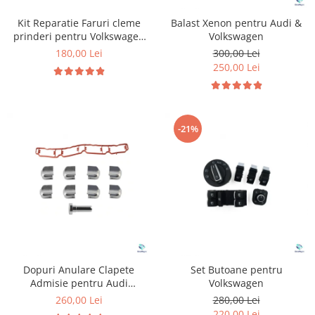
Kit Reparatie Faruri cleme
Balast Xenon pentru Audi &
prinderi pentru Volkswagen
Volkswagen
Golf 5
180,00 Lei
300,00 Lei
250,00 Lei
-21%
Dopuri Anulare Clapete
Set Butoane pentru
Admisie pentru Audi
Volkswagen
Volkswagen Skoda Seat
260,00 Lei
280,00 Lei
220,00 Lei