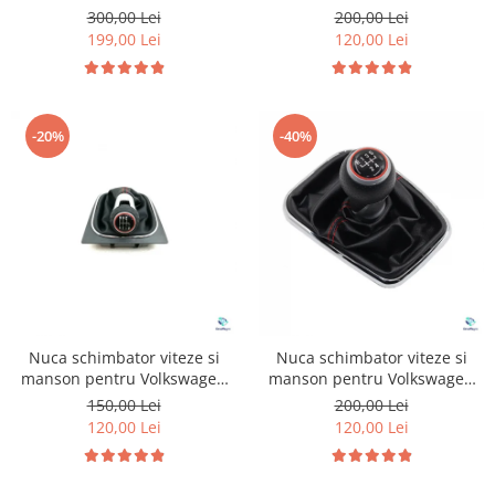
Tiguan MK2
Volkswagen Golf 7
300,00 Lei
200,00 Lei
199,00 Lei
120,00 Lei
-20%
-40%
Nuca schimbator viteze si
Nuca schimbator viteze si
manson pentru Volkswagen
manson pentru Volkswagen
Golf 6
Golf 4
150,00 Lei
200,00 Lei
120,00 Lei
120,00 Lei