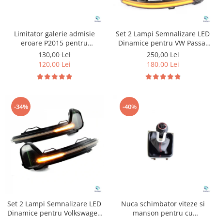
Limitator galerie admisie
Set 2 Lampi Semnalizare LED
eroare P2015 pentru
Dinamice pentru VW Passat
Volkswagen Audi
B8
130,00 Lei
250,00 Lei
120,00 Lei
180,00 Lei
-34%
-40%
Set 2 Lampi Semnalizare LED
Nuca schimbator viteze si
Dinamice pentru Volkswagen
manson pentru cu