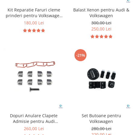
Kit Reparatie Faruri cleme
Balast Xenon pentru Audi &
prinderi pentru Volkswagen
Volkswagen
Golf 5
180,00 Lei
300,00 Lei
250,00 Lei
-21%
Dopuri Anulare Clapete
Set Butoane pentru
Admisie pentru Audi
Volkswagen
Volkswagen Skoda Seat
260,00 Lei
280,00 Lei
220,00 Lei