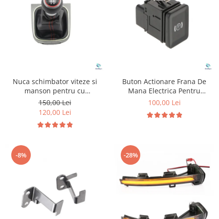
Suzuki
Diverse
Dopuri anulare clapete admisie
Toyota
Garnituri galerie admisie BMW
Volkswagen
Valve PCV
Volvo
Kit reparatie faruri
Adaptoare auxiliare
Nuca schimbator viteze si
Buton Actionare Frana De
Produse cu discount de pana la
manson pentru cu
Mana Electrica Pentru
95%
Volkswagen Golf 5
Volkswagen Passat B6
150,00 Lei
100,00 Lei
120,00 Lei
Eleron Portbagaj
-8%
-28%