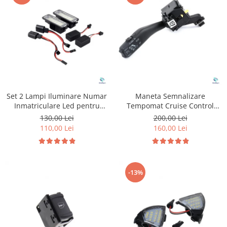
Set 2 Lampi Iluminare Numar
Maneta Semnalizare
Inmatriculare Led pentru
Tempomat Cruise Control
Volkswagen Golf
pentru Volkswagen Seat
130,00 Lei
200,00 Lei
Skoda
110,00 Lei
160,00 Lei
-13%