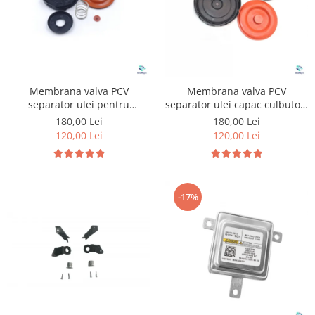
Membrana valva PCV
Membrana valva PCV
separator ulei pentru
separator ulei capac culbutori
Volkswagen Audi Seat Skoda
pentru Volkswagen Audi 1.4
180,00 Lei
180,00 Lei
1.8 2.0 TFSI TSI
2.0 2.5 3.6
120,00 Lei
120,00 Lei
-17%