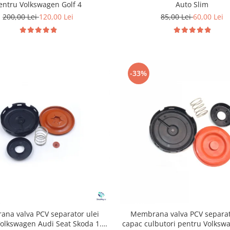
entru Volkswagen Golf 4
Auto Slim
200,00 Lei
120,00 Lei
85,00 Lei
60,00 Lei
-33%
na valva PCV separator ulei
Membrana valva PCV separat
olkswagen Audi Seat Skoda 1.8
capac culbutori pentru Volksw