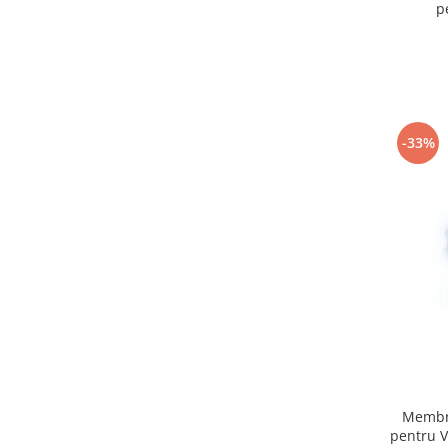
p
-33%
Membra
pentru V