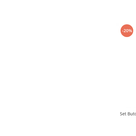
-20%
Set But