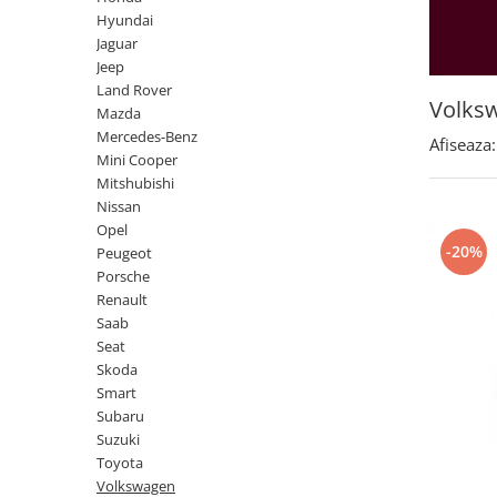
Land Rover
Butoane
Hyundai
Mazda
Display-uri
Jaguar
Manson schimbator viteze
Jeep
Mercedes-Benz
Land Rover
Alte accesorii
Mini Cooper
Volks
Mazda
Ornamente
Mercedes-Benz
Mitshubishi
Afiseaza:
Antene
Mini Cooper
Nissan
Piese exterior
Mitshubishi
Opel
Nissan
Accesorii
Opel
Peugeot
Senzori parcare dedicati
-20%
Peugeot
Grile aerisire
Porsche
Porsche
Renault
Camere mers inapoi
Renault
Saab
Capace oglinzi
Saab
Seat
Sticle far
Skoda
Seat
Diverse
Smart
Skoda
Subaru
Tuning auto
Suzuki
Smart
Kituri reparatie
Toyota
Subaru
Volkswagen
Diverse