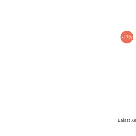
-17%
Balast X