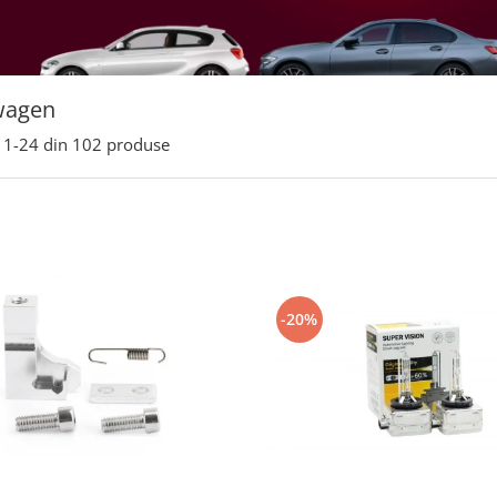
wagen
1-
24
din
102
produse
-20%