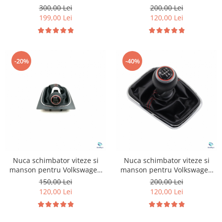
Tiguan MK2
Volkswagen Golf 7
300,00 Lei
200,00 Lei
199,00 Lei
120,00 Lei
-20%
-40%
Nuca schimbator viteze si
Nuca schimbator viteze si
manson pentru Volkswagen
manson pentru Volkswagen
Golf 6
Golf 4
150,00 Lei
200,00 Lei
120,00 Lei
120,00 Lei