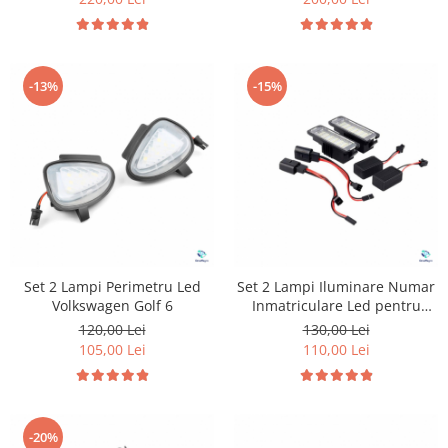
-13%
-15%
Set 2 Lampi Perimetru Led
Set 2 Lampi Iluminare Numar
Volkswagen Golf 6
Inmatriculare Led pentru
Volkswagen Golf
120,00 Lei
130,00 Lei
105,00 Lei
110,00 Lei
-20%