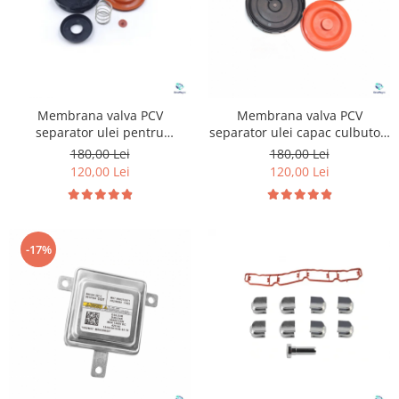
Membrana valva PCV
Membrana valva PCV
separator ulei pentru
separator ulei capac culbutori
Volkswagen Audi Seat Skoda
pentru Volkswagen Audi 1.4
180,00 Lei
180,00 Lei
1.8 2.0 TFSI TSI
2.0 2.5 3.6
120,00 Lei
120,00 Lei
-17%