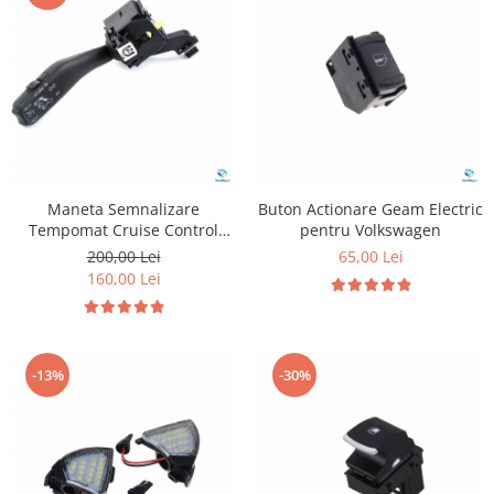
Maneta Semnalizare
Buton Actionare Geam Electric
Tempomat Cruise Control
pentru Volkswagen
pentru Volkswagen Seat
200,00 Lei
65,00 Lei
Skoda
160,00 Lei
-13%
-30%