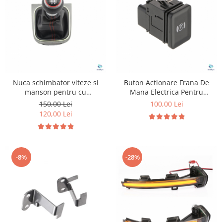
Suzuki
Dopuri anulare clapete admisie
Garnituri galerie admisie BMW
Toyota
Valve PCV
Volkswagen
Kit reparatie faruri
Volvo
Adaptoare auxiliare
Produse cu discount de pana la
Nuca schimbator viteze si
Buton Actionare Frana De
95%
manson pentru cu
Mana Electrica Pentru
Volkswagen Golf 5
Volkswagen Passat B6
Eleron Portbagaj
150,00 Lei
100,00 Lei
120,00 Lei
-8%
-28%