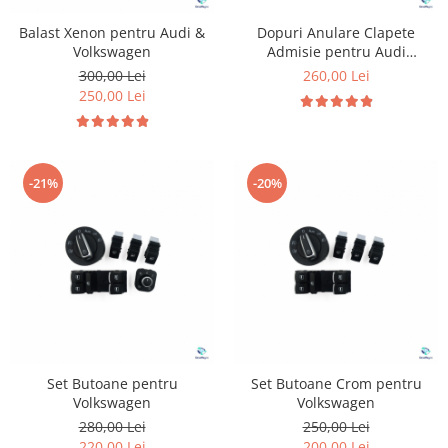
Balast Xenon pentru Audi &
Dopuri Anulare Clapete
Volkswagen
Admisie pentru Audi
Volkswagen Skoda Seat
300,00 Lei
260,00 Lei
250,00 Lei
-21%
-20%
Set Butoane pentru
Set Butoane Crom pentru
Volkswagen
Volkswagen
280,00 Lei
250,00 Lei
220,00 Lei
200,00 Lei