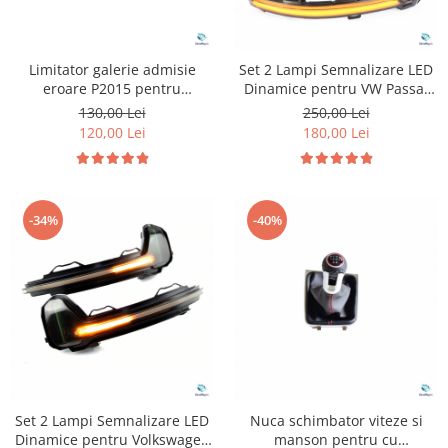
Limitator galerie admisie
Set 2 Lampi Semnalizare LED
eroare P2015 pentru
Dinamice pentru VW Passat
Volkswagen Audi
B8
130,00 Lei
250,00 Lei
120,00 Lei
180,00 Lei
-34%
-40%
Set 2 Lampi Semnalizare LED
Nuca schimbator viteze si
Dinamice pentru Volkswagen
manson pentru cu