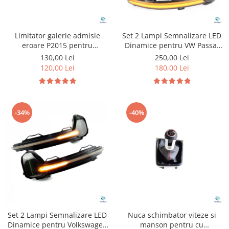
Limitator galerie admisie
Set 2 Lampi Semnalizare LED
eroare P2015 pentru
Dinamice pentru VW Passat
Volkswagen Audi
B8
130,00 Lei
250,00 Lei
120,00 Lei
180,00 Lei
-34%
-40%
Set 2 Lampi Semnalizare LED
Nuca schimbator viteze si
Dinamice pentru Volkswagen
manson pentru cu