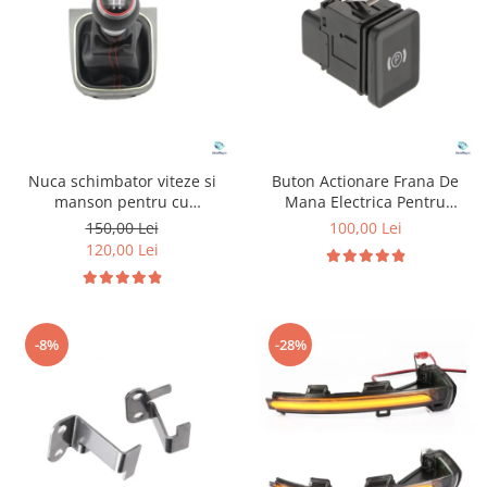
Suzuki
Dopuri anulare clapete admisie
Garnituri galerie admisie BMW
Toyota
Valve PCV
Volkswagen
Kit reparatie faruri
Volvo
Adaptoare auxiliare
Produse cu discount de pana la
Nuca schimbator viteze si
Buton Actionare Frana De
95%
manson pentru cu
Mana Electrica Pentru
Volkswagen Golf 5
Volkswagen Passat B6
Eleron Portbagaj
150,00 Lei
100,00 Lei
120,00 Lei
-8%
-28%