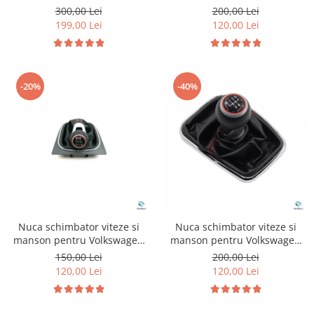
Tiguan MK2
Volkswagen Golf 7
300,00 Lei
200,00 Lei
199,00 Lei
120,00 Lei
-20%
-40%
Nuca schimbator viteze si
Nuca schimbator viteze si
manson pentru Volkswagen
manson pentru Volkswagen
Golf 6
Golf 4
150,00 Lei
200,00 Lei
120,00 Lei
120,00 Lei