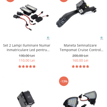
Set 2 Lampi Iluminare Numar
Maneta Semnalizare
Inmatriculare Led pentru
Tempomat Cruise Control
Volkswagen Golf
pentru Volkswagen Seat
130,00 Lei
200,00 Lei
Skoda
110,00 Lei
160,00 Lei
-13%