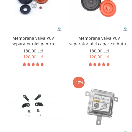
Membrana valva PCV
Membrana valva PCV
separator ulei pentru
separator ulei capac culbutori
Volkswagen Audi Seat Skoda
pentru Volkswagen Audi 1.4
180,00 Lei
180,00 Lei
1.8 2.0 TFSI TSI
2.0 2.5 3.6
120,00 Lei
120,00 Lei
-17%