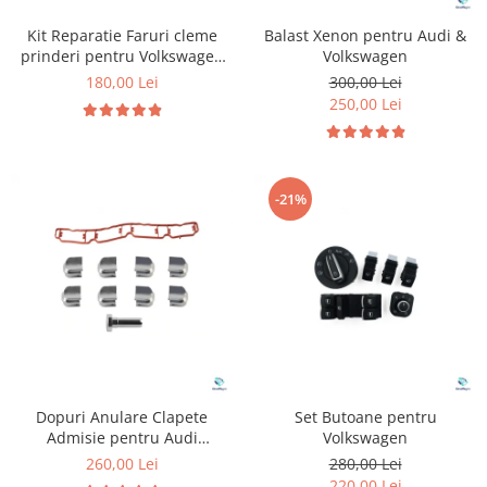
Kit Reparatie Faruri cleme
Balast Xenon pentru Audi &
prinderi pentru Volkswagen
Volkswagen
Golf 5
180,00 Lei
300,00 Lei
250,00 Lei
-21%
Dopuri Anulare Clapete
Set Butoane pentru
Admisie pentru Audi
Volkswagen
Volkswagen Skoda Seat
260,00 Lei
280,00 Lei
220,00 Lei