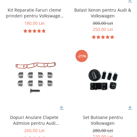
Kit Reparatie Faruri cleme
Balast Xenon pentru Audi &
prinderi pentru Volkswagen
Volkswagen
Golf 5
180,00 Lei
300,00 Lei
250,00 Lei
-21%
Dopuri Anulare Clapete
Set Butoane pentru
Admisie pentru Audi
Volkswagen
Volkswagen Skoda Seat
260,00 Lei
280,00 Lei
220,00 Lei