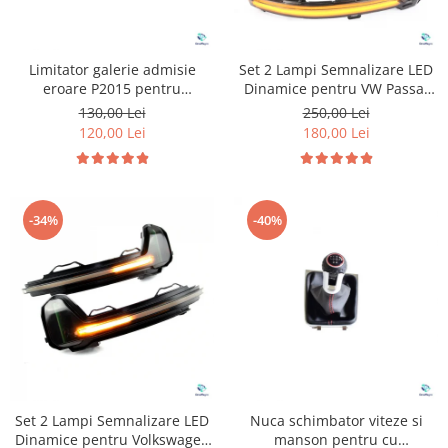
Limitator galerie admisie
Set 2 Lampi Semnalizare LED
eroare P2015 pentru
Dinamice pentru VW Passat
Volkswagen Audi
B8
130,00 Lei
250,00 Lei
120,00 Lei
180,00 Lei
-34%
-40%
Set 2 Lampi Semnalizare LED
Nuca schimbator viteze si
Dinamice pentru Volkswagen
manson pentru cu