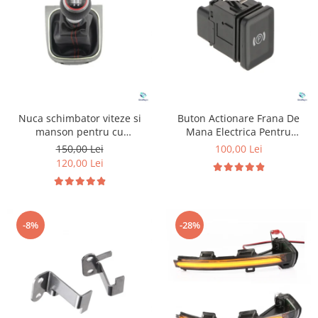
Suzuki
Dopuri anulare clapete admisie
Garnituri galerie admisie BMW
Toyota
Valve PCV
Volkswagen
Kit reparatie faruri
Volvo
Adaptoare auxiliare
Produse cu discount de pana la
Nuca schimbator viteze si
Buton Actionare Frana De
95%
manson pentru cu
Mana Electrica Pentru
Volkswagen Golf 5
Volkswagen Passat B6
Eleron Portbagaj
150,00 Lei
100,00 Lei
120,00 Lei
-8%
-28%