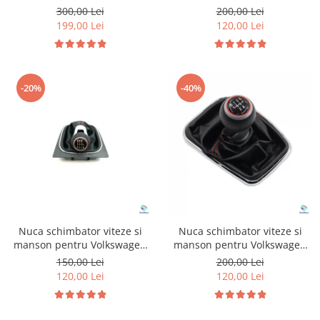
Tiguan MK2
Volkswagen Golf 7
300,00 Lei
200,00 Lei
199,00 Lei
120,00 Lei
-20%
-40%
Nuca schimbator viteze si
Nuca schimbator viteze si
manson pentru Volkswagen
manson pentru Volkswagen
Golf 6
Golf 4
150,00 Lei
200,00 Lei
120,00 Lei
120,00 Lei