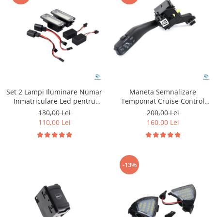
Set 2 Lampi Iluminare Numar
Maneta Semnalizare
Inmatriculare Led pentru
Tempomat Cruise Control
Volkswagen Golf
pentru Volkswagen Seat
130,00 Lei
200,00 Lei
Skoda
110,00 Lei
160,00 Lei
-13%