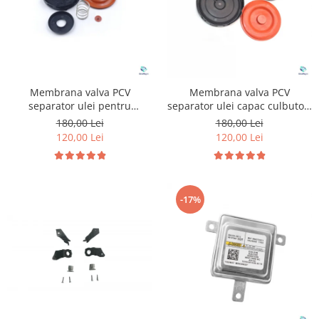
Membrana valva PCV
Membrana valva PCV
separator ulei pentru
separator ulei capac culbutori
Volkswagen Audi Seat Skoda
pentru Volkswagen Audi 1.4
180,00 Lei
180,00 Lei
1.8 2.0 TFSI TSI
2.0 2.5 3.6
120,00 Lei
120,00 Lei
-17%