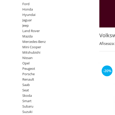
Land Rover
Butoane
Ford
Mazda
Display-uri
Honda
Hyundai
Manson schimbator viteze
Mercedes-Benz
Jaguar
Alte accesorii
Mini Cooper
Jeep
Ornamente
Land Rover
Mitshubishi
Volks
Antene
Mazda
Nissan
Piese exterior
Mercedes-Benz
Afiseaza:
Mini Cooper
Opel
Accesorii
Mitshubishi
Peugeot
Senzori parcare dedicati
Nissan
Grile aerisire
Opel
Porsche
Peugeot
Camere mers inapoi
-20%
Renault
Porsche
Capace oglinzi
Renault
Saab
Sticle far
Saab
Seat
Diverse
Seat
Skoda
Skoda
Tuning auto
Smart
Smart
Kituri reparatie
Subaru
Subaru
Suzuki
Diverse