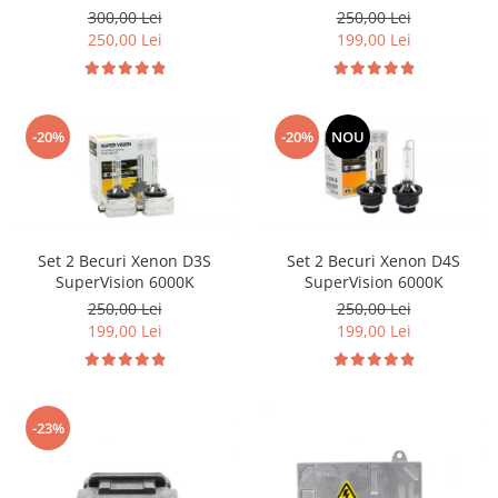
Volkswagen Volvo Renault
300,00 Lei
250,00 Lei
250,00 Lei
199,00 Lei
-20%
-20%
NOU
Set 2 Becuri Xenon D3S
Set 2 Becuri Xenon D4S
SuperVision 6000K
SuperVision 6000K
250,00 Lei
250,00 Lei
199,00 Lei
199,00 Lei
-23%