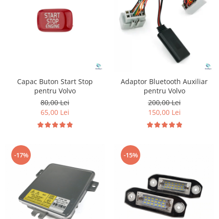
Suzuki
Dopuri anulare clapete admisie
Garnituri galerie admisie BMW
Toyota
Valve PCV
Volkswagen
Kit reparatie faruri
Volvo
Adaptoare auxiliare
Produse cu discount de pana la
Capac Buton Start Stop
Adaptor Bluetooth Auxiliar
95%
pentru Volvo
pentru Volvo
Eleron Portbagaj
80,00 Lei
200,00 Lei
65,00 Lei
150,00 Lei
-17%
-15%