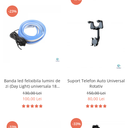
-23%
Banda led felixibila lumini de
Suport Telefon Auto Universal
zi (Day Light) universala 180
Rotativ
cm
130,00 Lei
150,00 Lei
100,00 Lei
80,00 Lei
-33%
-33%