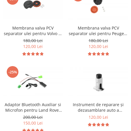
Membrana valva PCV
Membrana valva PCV
separator ulei pentru Volvo si
separator ulei pentru Peugeot
Land Rover
1.6 HDI
180,00 Lei
180,00 Lei
120,00 Lei
120,00 Lei
-25%
Adaptor Bluetooth Auxiliar si
Instrument de reparare și
Microfon pentru Land Rover
dezasamblare auto a
Discovery Jaguar Volvo
distribuitorului de unghi de
200,00 Lei
120,00 Lei
elevație
150,00 Lei