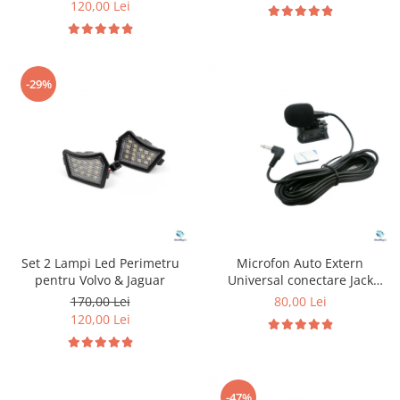
120,00 Lei
-29%
Set 2 Lampi Led Perimetru
Microfon Auto Extern
pentru Volvo & Jaguar
Universal conectare Jack
3.5mm
170,00 Lei
80,00 Lei
120,00 Lei
-47%