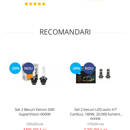
RECOMANDARI
-20%
NOU
-29%
NOU
Set 2 Becuri Xenon D4S
Set 2 becuri LED auto H7
SuperVision 6000K
Canbus, 180W, 20.000 lumeni,
6000K
250,00 Lei
170,00 Lei
199,00 Lei
120,00 Lei