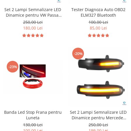
Set 2 Lampi Semnalizare LED
Tester Diagnoza Auto OBD2
Dinamice pentru VW Passat
ELM327 Bluetooth
B8
250,00 Lei
100,00 Lei
180,00 Lei
85,00 Lei
-20%
-23%
Banda Led Stop Frana pentru
Set 2 Lampi Semnalizare LED
Luneta
Dinamice pentru Mercedes
W203
130,00 Lei
250,00 Lei
100,00 Lei
199,00 Lei