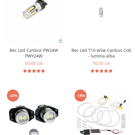
Suzuki
Dopuri anulare clapete admisie
Garnituri galerie admisie BMW
Toyota
Valve PCV
Volkswagen
Kit reparatie faruri
Volvo
Adaptoare auxiliare
Produse cu discount de pana la
Bec Led Canbus PW24W
Bec Led T10 w5w Canbus Cob
95%
PWY24W
- lumina alba
Eleron Portbagaj
50,00 Lei
50,00 Lei
-20%
-18%