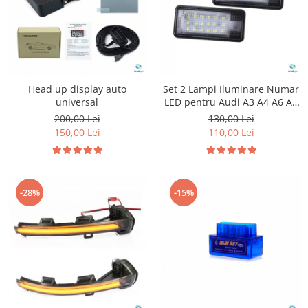
Head up display auto
Set 2 Lampi Iluminare Numar
universal
LED pentru Audi A3 A4 A6 A8
Q7
200,00 Lei
130,00 Lei
150,00 Lei
110,00 Lei
-28%
-15%