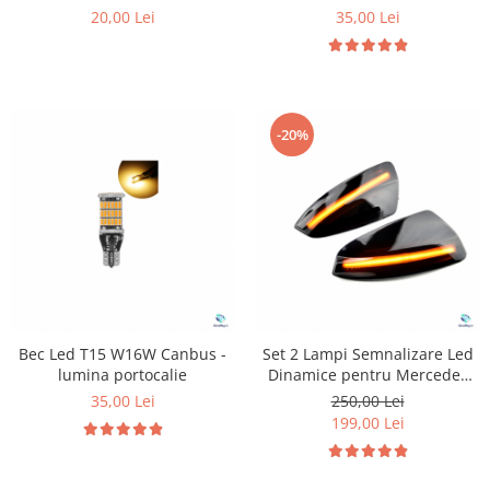
20,00 Lei
35,00 Lei
-20%
Bec Led T15 W16W Canbus -
Set 2 Lampi Semnalizare Led
lumina portocalie
Dinamice pentru Mercedes
W204
35,00 Lei
250,00 Lei
199,00 Lei