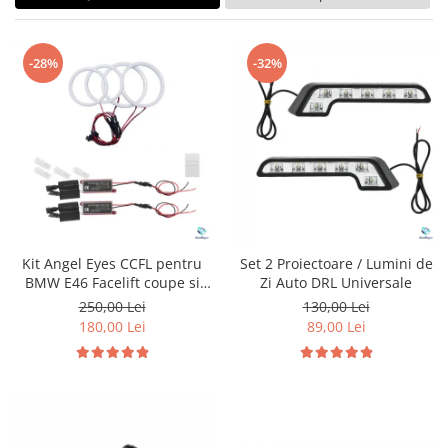
Land Rover
Butoane
Mazda
Display-uri
Manson schimbator viteze
Mercedes-Benz
-28%
-32%
Alte accesorii
Mini Cooper
Ornamente
Mitshubishi
Antene
Nissan
Piese exterior
Opel
Accesorii
Peugeot
Senzori parcare dedicati
Grile aerisire
Porsche
Kit Angel Eyes CCFL pentru
Set 2 Proiectoare / Lumini de
Camere mers inapoi
Renault
BMW E46 Facelift coupe si
Zi Auto DRL Universale
Capace oglinzi
cabrio
250,00 Lei
130,00 Lei
Saab
Sticle far
180,00 Lei
89,00 Lei
Seat
Diverse
Skoda
Tuning auto
Smart
Kituri reparatie
Subaru
Diverse