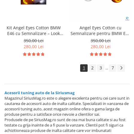
Kit Angel Eyes Cotton BMW
Angel Eyes Cotton cu
E46 cu Semnalizare – Look
Semnalizare pentru BMW E46
Modern, Montaj Rapid
Coupe
350,00 Lei
350,00 Lei
280,00 Lei
280,00 Lei
1
2
3
7
...
Acesorii tuning auto de la Siriusmag
Magazinul SiriusMag.ro este o alegere excelenta pentru cei care sunt in
cautarea de accesorii auto de inalta calitate. Specializati in vanzarea de
accesorii tuning auto, acest magazin online ofera o gama larga de
produse pentru a satisface orice nevoie a clientilor sai.
Produsele de pe SiriusMag.ro sunt de cea mai buna calitate si au fost
testate cu grija inainte de a fi puse la vanzare. Clientii pot fi siguri ca
achizitioneaza produse de inalta calitate care vor imbunatati