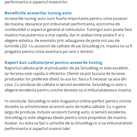
performanta si aspectul masinii lor.
Beneficiile acesorilor tuning auto
Accesoriile tuning auto sunt foarte importante pentru orice posesor
de masina, deoarece pot imbunatati performanta, economia de
combustibil si aspectul general al vehiculului. Tuningul auto poate face
masina mai puternica si mai rapida, dar in acelasi timp poate fi si o
alegere estetica, de exemplu prin adaugarea de jante noi sau de
luminile LED. Cu accesorii de calitate de pe SiriusMag.ro, masina ta va fi
pregatita pentru orice aventura pe care o doresti.
Raport bun calitate/pret pentru acesorile tuning
Raportul calitate-pret al produselor de pe SiriusMag.ro este excelent,
iar livrarea este rapida si eficienta. Clientii se pot bucura de livrarea
produselor lor preferate direct la usa lor, fara a fi necesar sa iasa din
casa. Cu produse de calitate si servicii excelente, SiriusMag.ro este o
alegere excelenta pentru oricine doreste sa-si imbunatateasca masina.
In concluzie, SiriusMag.ro este magazinul online perfect pentru oricine
doreste sa achizitioneze accesorii auto de inalta calitate. Cu o gama
larga de produse, inclusiv accesorii tuning auto, si servicii excelente,
SiriusMag.ro este alegerea ideala pentru orice proprietar de masina.
Asadar, nu ezita sa faci o achizitie de la SiriusMag.ro si sa imbunatatesti
performanta si aspectul masinii tale!