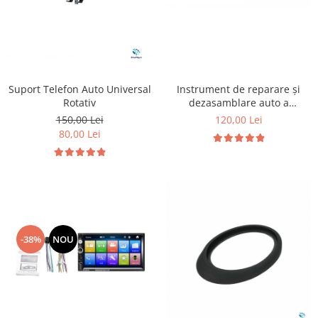
Instrument de reparare și
Suport Telefon Auto Universal
dezasamblare auto a
Rotativ
distribuitorului de unghi de
120,00 Lei
150,00 Lei
elevație
80,00 Lei
-38%
NOU