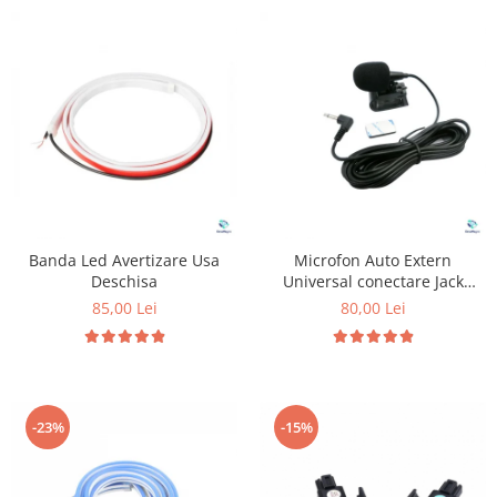
Banda Led Avertizare Usa
Microfon Auto Extern
Deschisa
Universal conectare Jack
3.5mm
85,00 Lei
80,00 Lei
-23%
-15%