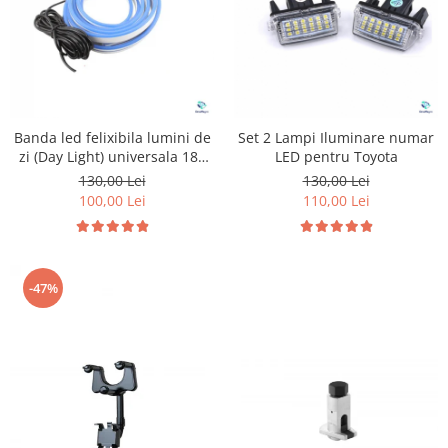
Banda led felixibila lumini de
Set 2 Lampi Iluminare numar
zi (Day Light) universala 180
LED pentru Toyota
cm
130,00 Lei
130,00 Lei
100,00 Lei
110,00 Lei
-47%