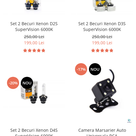
Tuning auto
Suzuki
Kituri reparatie
Toyota
Diverse
Set 2 Becuri Xenon D2S
Set 2 Becuri Xenon D3S
Volkswagen
SuperVision 6000K
SuperVision 6000K
Dopuri anulare clapete admisie
Volvo
250,00 Lei
250,00 Lei
Garnituri galerie admisie BMW
199,00 Lei
199,00 Lei
Valve PCV
Kit reparatie faruri
Adaptoare auxiliare
-17%
NOU
Produse cu discount de pana la
95%
-20%
NOU
Eleron Portbagaj
Set 2 Becuri Xenon D4S
Camera Marsarier Auto
SuperVision 6000K
Universala RCA