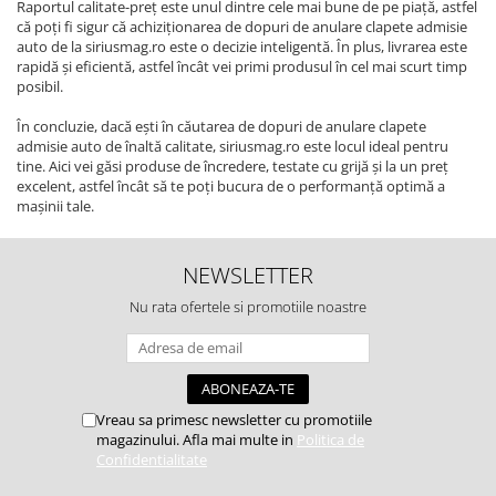
Raportul calitate-preț este unul dintre cele mai bune de pe piață, astfel
că poți fi sigur că achiziționarea de dopuri de anulare clapete admisie
auto de la siriusmag.ro este o decizie inteligentă. În plus, livrarea este
rapidă și eficientă, astfel încât vei primi produsul în cel mai scurt timp
posibil.
În concluzie, dacă ești în căutarea de dopuri de anulare clapete
admisie auto de înaltă calitate, siriusmag.ro este locul ideal pentru
tine. Aici vei găsi produse de încredere, testate cu grijă și la un preț
excelent, astfel încât să te poți bucura de o performanță optimă a
mașinii tale.
NEWSLETTER
Nu rata ofertele si promotiile noastre
Vreau sa primesc newsletter cu promotiile
magazinului. Afla mai multe in
Politica de
Confidentialitate