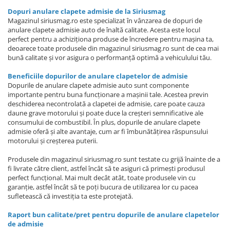
Dopuri anulare clapete admisie de la Siriusmag
Magazinul siriusmag.ro este specializat în vânzarea de dopuri de
anulare clapete admisie auto de înaltă calitate. Acesta este locul
perfect pentru a achiziționa produse de încredere pentru mașina ta,
deoarece toate produsele din magazinul siriusmag.ro sunt de cea mai
bună calitate și vor asigura o performanță optimă a vehiculului tău.
Beneficiile dopurilor de anulare clapetelor de admisie
Dopurile de anulare clapete admisie auto sunt componente
importante pentru buna funcționare a mașinii tale. Acestea previn
deschiderea necontrolată a clapetei de admisie, care poate cauza
daune grave motorului și poate duce la creșteri semnificative ale
consumului de combustibil. În plus, dopurile de anulare clapete
admisie oferă și alte avantaje, cum ar fi îmbunătățirea răspunsului
motorului și creșterea puterii.
Produsele din magazinul siriusmag.ro sunt testate cu grijă înainte de a
fi livrate către client, astfel încât să te asiguri că primești produsul
perfect funcțional. Mai mult decât atât, toate produsele vin cu
garanție, astfel încât să te poți bucura de utilizarea lor cu pacea
sufletească că investiția ta este protejată.
Raport bun calitate/pret pentru dopurile de anulare clapetelor
de admisie