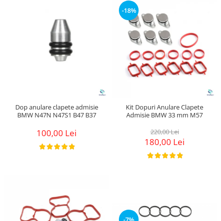
Suzuki
Dopuri anulare clapete admisie
-18%
Garnituri galerie admisie BMW
Toyota
Valve PCV
Volkswagen
Kit reparatie faruri
Volvo
Adaptoare auxiliare
Produse cu discount de pana la
95%
Eleron Portbagaj
Dop anulare clapete admisie
Kit Dopuri Anulare Clapete
BMW N47N N47S1 B47 B37
Admisie BMW 33 mm M57
100,00 Lei
220,00 Lei
180,00 Lei
-7%