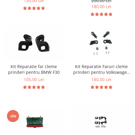
130,00 Lei
200,00 Lei
180,00 Lei
Kit Reparatie far cleme
Kit Reparatie Faruri cleme
prinderi pentru BMW F30
prinderi pentru Volkswagen
Golf 5
105,00 Lei
180,00 Lei
-6%