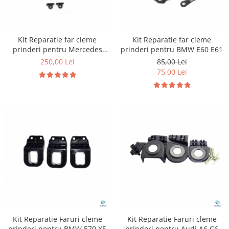
Suzuki
Dopuri anulare clapete admisie
Garnituri galerie admisie BMW
Toyota
Valve PCV
Kit Reparatie far cleme
Kit Reparatie far cleme
Volkswagen
prinderi pentru BMW E60 E61
prinderi pentru Mercedes
Kit reparatie faruri
Volvo
W253
85,00 Lei
250,00 Lei
Adaptoare auxiliare
75,00 Lei
Produse cu discount de pana la
95%
Eleron Portbagaj
Kit Reparatie Faruri cleme
Kit Reparatie Faruri cleme
prinderi pentru BMW E70 X5
prinderi pentru Audi A6 C6