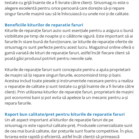
testate cu grijă înainte de a fi livrate către clienți. Siriusmag.ro este o
alegere excelentă pentru orice persoană care dorește să-și repare
singur farurile mașinii sau să le înlocuiască cu unele noi și de calitate.
Beneficiile kiturilor de reparatie faruri
Kiturile de reparație faruri auto sunt esențiale pentru a asigura o bună
vizibilitate pe timp de noapte și o călătorie sigură. Este important să ai
farurile în stare bună de funcționare, iar kiturile de reparație oferite de
siriusmag.ro sunt perfecte pentru acest lucru. Magazinul online oferă o
gamă variată de kituri de reparație faruri, astfel încât fiecare client să
poată găsi produsul potrivit pentru nevoile sale.
Kiturile de reparație faruri sunt concepute pentru a ajuta proprietarii
de mașini să își repare singuri farurile, economisind timp și bani.
Acestea includ toate piesele și instrumentele necesare pentru a realiza
o reparație de calitate și sunt testate cu grijă înainte de a fi livrate către
clienți. Prin utilizarea kiturilor de reparație faruri, proprietarii de mașini
pot economisi bani și pot evita să apeleze la un mecanic pentru a-și
repara farurile.
Raport bun calitate/pret pentru kiturile de reparatie faruri
Un alt aspect important al kiturilor de reparație faruri de pe
siriusmag.ro este raportul calitate-preț. Produsele comercializate sunt
de cea mai bună calitate, dar prețurile sunt foarte competitive. În plus,
livrarea este rapidă și eficientă, astfel încât clienții să primească