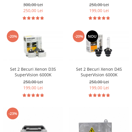
Volkswagen Volvo Renault
300,00 Lei
250,00 Lei
250,00 Lei
199,00 Lei
-20%
-20%
NOU
Set 2 Becuri Xenon D3S
Set 2 Becuri Xenon D4S
SuperVision 6000K
SuperVision 6000K
250,00 Lei
250,00 Lei
199,00 Lei
199,00 Lei
-23%