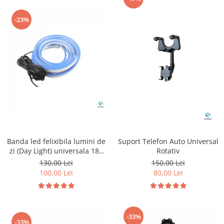
-23%
Banda led felixibila lumini de
Suport Telefon Auto Universal
zi (Day Light) universala 180
Rotativ
cm
130,00 Lei
150,00 Lei
100,00 Lei
80,00 Lei
-33%
-33%