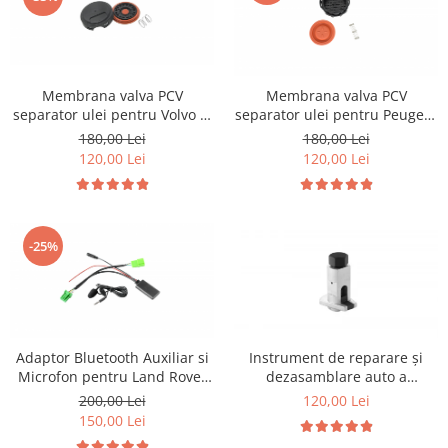
Membrana valva PCV
Membrana valva PCV
separator ulei pentru Volvo si
separator ulei pentru Peugeot
Land Rover
1.6 HDI
180,00 Lei
180,00 Lei
120,00 Lei
120,00 Lei
-25%
Adaptor Bluetooth Auxiliar si
Instrument de reparare și
Microfon pentru Land Rover
dezasamblare auto a
Discovery Jaguar Volvo
distribuitorului de unghi de
200,00 Lei
120,00 Lei
elevație
150,00 Lei