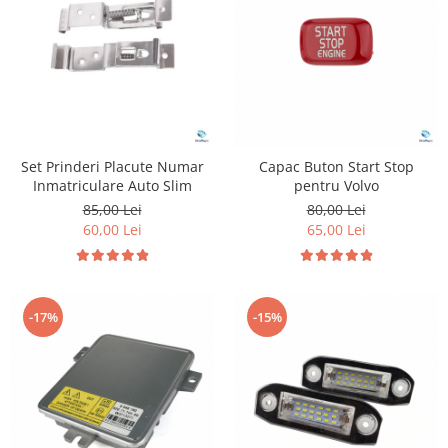
Suzuki
Dopuri anulare clapete admisie
Garnituri galerie admisie BMW
Toyota
Valve PCV
Volkswagen
Kit reparatie faruri
Volvo
Adaptoare auxiliare
Produse cu discount de pana la
Set Prinderi Placute Numar
Capac Buton Start Stop
95%
Inmatriculare Auto Slim
pentru Volvo
Eleron Portbagaj
85,00 Lei
80,00 Lei
60,00 Lei
65,00 Lei
-17%
-15%