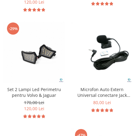
120,00 Lei
-29%
Set 2 Lampi Led Perimetru
Microfon Auto Extern
pentru Volvo & Jaguar
Universal conectare Jack
3.5mm
170,00 Lei
80,00 Lei
120,00 Lei
-47%