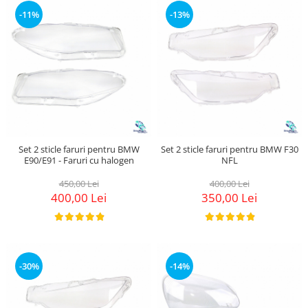
Suzuki
Dopuri anulare clapete admisie
-11%
-13%
Garnituri galerie admisie BMW
Toyota
Valve PCV
Volkswagen
Kit reparatie faruri
Volvo
Adaptoare auxiliare
Produse cu discount de pana la
95%
Eleron Portbagaj
Set 2 sticle faruri pentru BMW
Set 2 sticle faruri pentru BMW F30
E90/E91 - Faruri cu halogen
NFL
450,00 Lei
400,00 Lei
400,00 Lei
350,00 Lei
-30%
-14%