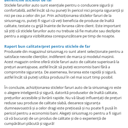
Sticlele farurilor auto sunt esențiale pentru o conducere sigură și
confortabilă, astfel încât să nu puneți în pericol nici propria siguranță și
nici pe cea a celor din jur. Prin achiziționarea sticlelor faruri de la
siriusmag.ro, puteți fi siguri că veți beneficia de produse de înaltă
calitate, testate cu grijă înainte de livrarea către client. Este important
să știți că sticlele farurilor auto nu trebuie să fie matuite sau dezlipite
pentru a asigura vizibilitatea corespunzătoare pe timp de noapte.
Raport bun calitate/pret pentru sticlele de far
Produsele din magazinul siriusmag.ro sunt atent selecționate pentru a
satisface nevoile clienților, indiferent de marca și modelul mașinii.
Acest magazin online oferă sticle faruri auto de calitate superioară la
prețuri avantajoase, astfel încât să puteți economisi bani fără a
compromite siguranța. De asemenea, livrarea este rapidă și sigură,
astfel încât să puteți utiliza produsul în cel mai scurt timp posibil.
În concluzie, achiziționarea sticlelor faruri auto de la siriusmag.ro este
o alegere inteligentă și sigură, datorită produselor de înaltă calitate,
prețurilor accesibile și livrării rapide. Nu vă lăsați influențați de prețuri
reduse sau produse de calitate slabă, deoarece siguranța
dumneavoastră și a celor dragi este prețioasă și nu poate fi pusă în
pericol pentru a economisi bani. Alegeți siriusmag.ro pentru a fi siguri
că vă bucurați de un produs de calitate și de o experiență de
cumpărături plăcută și sigură!