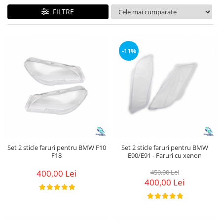
Land Rover
Butoane
FILTRE
Mazda
Display-uri
Manson schimbator viteze
Mercedes-Benz
Alte accesorii
Mini Cooper
-11%
Ornamente
Mitshubishi
Antene
Nissan
Piese exterior
Opel
Accesorii
Peugeot
Senzori parcare dedicati
Grile aerisire
Porsche
Camere mers inapoi
Renault
Capace oglinzi
Set 2 sticle faruri pentru BMW F10
Set 2 sticle faruri pentru BMW
Saab
F18
E90/E91 - Faruri cu xenon
Sticle far
Seat
Diverse
400,00 Lei
450,00 Lei
400,00 Lei
Skoda
Tuning auto
Smart
Kituri reparatie
Subaru
Diverse