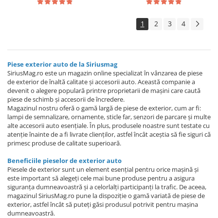
1
2
3
4
Piese exterior auto de la Siriusmag
SiriusMag.ro este un magazin online specializat în vânzarea de piese
de exterior de înaltă calitate și accesorii auto. Această companie a
devenit o alegere populară printre proprietarii de mașini care caută
piese de schimb și accesorii de încredere.
Magazinul nostru oferă o gamă largă de piese de exterior, cum ar fi:
lampi de semnalizare, ornamente, sticle far, senzori de parcare și multe
alte accesorii auto esențiale. În plus, produsele noastre sunt testate cu
atenție înainte de a fi livrate clienților, astfel încât aceștia să fie siguri că
primesc produse de calitate superioară.
Beneficiile pieselor de exterior auto
Piesele de exterior sunt un element esențial pentru orice mașină și
este important să alegeți cele mai bune produse pentru a asigura
siguranța dumneavoastră și a celorlalți participanți la trafic. De aceea,
magazinul SiriusMag.ro pune la dispoziție o gamă variată de piese de
exterior, astfel încât să puteți găsi produsul potrivit pentru mașina
dumneavoastră.