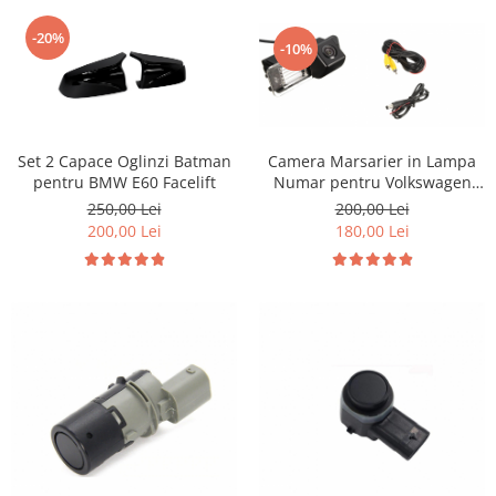
-20%
-10%
Set 2 Capace Oglinzi Batman
Camera Marsarier in Lampa
pentru BMW E60 Facelift
Numar pentru Volkswagen
Golf 6 7
250,00 Lei
200,00 Lei
200,00 Lei
180,00 Lei