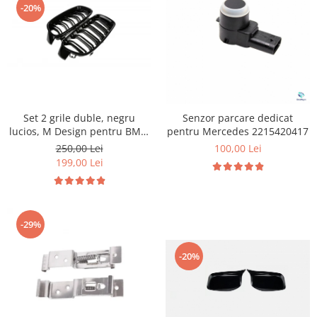
-20%
Suzuki
Dopuri anulare clapete admisie
Garnituri galerie admisie BMW
Toyota
Valve PCV
Volkswagen
Kit reparatie faruri
Volvo
Adaptoare auxiliare
Produse cu discount de pana la
Set 2 grile duble, negru
Senzor parcare dedicat
95%
lucios, M Design pentru BMW
pentru Mercedes 2215420417
F30
Eleron Portbagaj
250,00 Lei
100,00 Lei
199,00 Lei
-29%
-20%