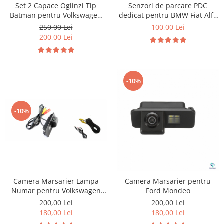
Set 2 Capace Oglinzi Tip
Senzori de parcare PDC
Batman pentru Volkswagen
dedicat pentru BMW Fiat Alfa
Golf 6
Romeo
250,00 Lei
100,00 Lei
200,00 Lei
-10%
-10%
Camera Marsarier Lampa
Camera Marsarier pentru
Numar pentru Volkswagen
Ford Mondeo
Golf 5
200,00 Lei
200,00 Lei
180,00 Lei
180,00 Lei