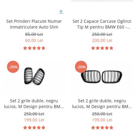
Set Prinderi Placute Numar
Set 2 Capace Carcase Oglinzi
Inmatriculare Auto Slim
Tip M pentru BMW E60 -
Negru Lucios
85,00 Lei
250,00 Lei
60,00 Lei
200,00 Lei
-20%
-20%
Set 2 grile duble, negru
Set 2 grile duble, negru
lucios, M Design pentru BMW
lucios, M Design pentru BMW
E46 Coupe Facelift
E39
250,00 Lei
250,00 Lei
199,00 Lei
199,00 Lei