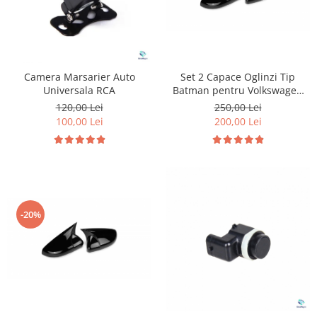
Camera Marsarier Auto
Set 2 Capace Oglinzi Tip
Universala RCA
Batman pentru Volkswagen
Golf 7
120,00 Lei
250,00 Lei
100,00 Lei
200,00 Lei
-20%