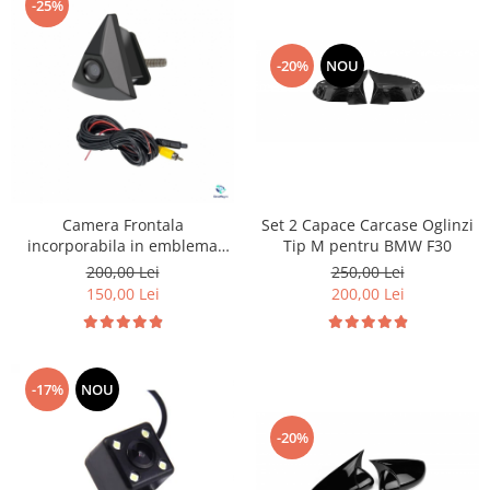
-25%
-20%
NOU
Set 2 Capace Carcase Oglinzi
Camera Frontala
Tip M pentru BMW F30
incorporabila in emblema
pentru Volkswagen
250,00 Lei
200,00 Lei
200,00 Lei
150,00 Lei
-17%
NOU
-20%