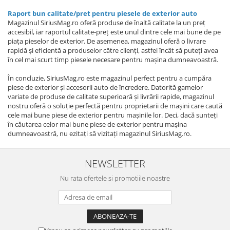
Raport bun calitate/pret pentru piesele de exterior auto
Magazinul SiriusMag.ro oferă produse de înaltă calitate la un preț
accesibil, iar raportul calitate-preț este unul dintre cele mai bune de pe
piața pieselor de exterior. De asemenea, magazinul oferă o livrare
rapidă și eficientă a produselor către clienți, astfel încât să puteți avea
în cel mai scurt timp piesele necesare pentru mașina dumneavoastră.
În concluzie, SiriusMag.ro este magazinul perfect pentru a cumpăra
piese de exterior și accesorii auto de încredere. Datorită gamelor
variate de produse de calitate superioară și livrării rapide, magazinul
nostru oferă o soluție perfectă pentru proprietarii de mașini care caută
cele mai bune piese de exterior pentru mașinile lor. Deci, dacă sunteți
în căutarea celor mai bune piese de exterior pentru mașina
dumneavoastră, nu ezitați să vizitați magazinul SiriusMag.ro.
NEWSLETTER
Nu rata ofertele si promotiile noastre