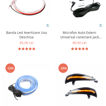
Banda Led Avertizare Usa
Microfon Auto Extern
Deschisa
Universal conectare Jack
3.5mm
85,00 Lei
80,00 Lei
-23%
-29%