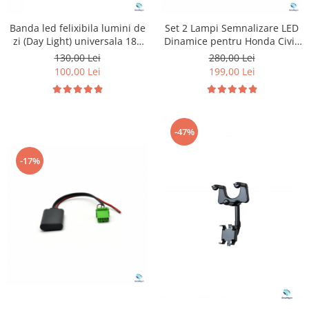
Banda led felixibila lumini de
Set 2 Lampi Semnalizare LED
zi (Day Light) universala 180
Dinamice pentru Honda Civic
cm
MK8
130,00 Lei
280,00 Lei
100,00 Lei
199,00 Lei
-47%
-17%