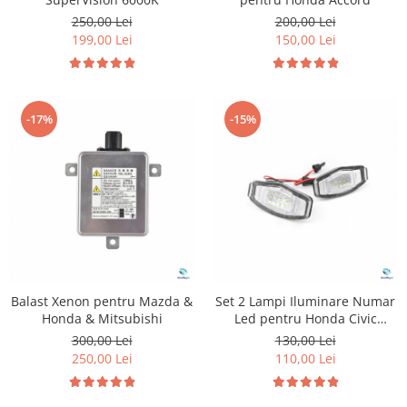
250,00 Lei
200,00 Lei
199,00 Lei
150,00 Lei
-17%
-15%
Balast Xenon pentru Mazda &
Set 2 Lampi Iluminare Numar
Honda & Mitsubishi
Led pentru Honda Civic
Accord
300,00 Lei
130,00 Lei
250,00 Lei
110,00 Lei