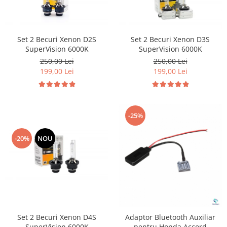
Suzuki
Dopuri anulare clapete admisie
Garnituri galerie admisie BMW
Toyota
Valve PCV
Set 2 Becuri Xenon D2S
Set 2 Becuri Xenon D3S
Volkswagen
SuperVision 6000K
SuperVision 6000K
Kit reparatie faruri
Volvo
250,00 Lei
250,00 Lei
Adaptoare auxiliare
199,00 Lei
199,00 Lei
Produse cu discount de pana la
95%
Eleron Portbagaj
-25%
-20%
NOU
Set 2 Becuri Xenon D4S
Adaptor Bluetooth Auxiliar
SuperVision 6000K
pentru Honda Accord