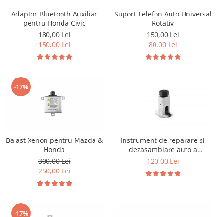
Adaptor Bluetooth Auxiliar
Suport Telefon Auto Universal
pentru Honda Civic
Rotativ
180,00 Lei
150,00 Lei
150,00 Lei
80,00 Lei
-17%
Balast Xenon pentru Mazda &
Instrument de reparare și
Honda
dezasamblare auto a
distribuitorului de unghi de
300,00 Lei
120,00 Lei
elevație
250,00 Lei
-17%