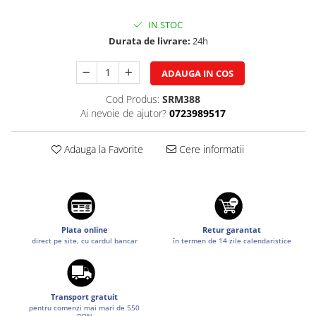
Suzuki
Diverse
IN STOC
Dopuri anulare clapete admisie
Toyota
Durata de livrare:
24h
Garnituri galerie admisie BMW
Volkswagen
Valve PCV
ADAUGA IN COS
Volvo
Kit reparatie faruri
Cod Produs:
SRM388
Adaptoare auxiliare
Ai nevoie de ajutor?
0723989517
Produse cu discount de pana la
95%
Adauga la Favorite
Cere informatii
Eleron Portbagaj
Plata online
Retur garantat
direct pe site, cu cardul bancar
în termen de 14 zile calendaristice
Transport gratuit
pentru comenzi mai mari de 550
RON