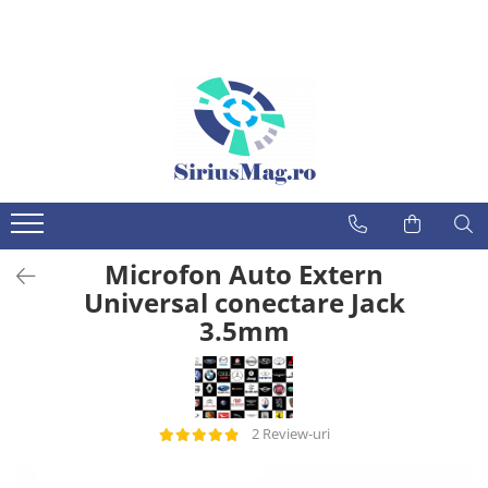
MARCI AUTO
MAGAZIN
Audi
Iluminare
Alfa Romeo
Angel eyes BMW
Lumini ambientale
BMW
Semnalizatoare led
Citroen
Proiectoare LED
Dacia
Balast xenon & Module faruri
Microfon Auto Extern
Fiat
Lampi perimetru
Universal conectare Jack
Ford
Alte accesorii led
3.5mm
Xenon auto
Honda
Becuri faza scurta/faza lunga
Hyundai
Lampi iluminare numar
Jaguar
Inmatriculare cu led
2 Review-uri
Jeep
Multimedia