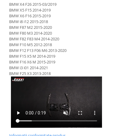
BMW X4 F26 2015-03/2019
BMW X5 F15 2014-2019
BMW X6 F16 2015-2019
BMW i8 i12 2015-2018
BMW F87 M2 2015-2020
BMW F80 M3 2014-2020
BMW F82 F83 M4 2014-2020
BMW F10 M5 2012-2018
BMW F12 F13 F06 M6 2013-2020
BMW F15 X5 M 2014-2019
BMW F16 X6 M 2015-2019
BMW i3 i01 2014-2021
BMW F25 X3 2013-2018
Informatii conformitate produs