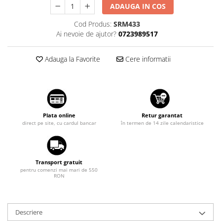
ADAUGA IN COS
Suzuki
Diverse
Dopuri anulare clapete admisie
Cod Produs:
SRM433
Toyota
Ai nevoie de ajutor?
0723989517
Garnituri galerie admisie BMW
Volkswagen
Valve PCV
Volvo
Adauga la Favorite
Cere informatii
Kit reparatie faruri
Adaptoare auxiliare
Produse cu discount de pana la
95%
Eleron Portbagaj
Plata online
Retur garantat
direct pe site, cu cardul bancar
în termen de 14 zile calendaristice
Transport gratuit
pentru comenzi mai mari de 550
RON
Descriere